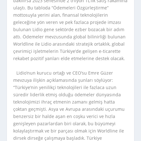
bakılırsa 2023 senesinde 2 trilyon TL’lik satış rakamına
ulaştı. Bu tabloda “Ödemeleri Özgürleştirme”
mottosuyla yerini alan, finansal teknolojilerin
geleceğine yön veren ve pek fazlaca projede imzası
bulunan Lidio gene sektörde ezber bozacak bir adım
attı. Ödemeler mevzusunda global bilinirliği bulunan
Worldline ile Lidio arasındaki stratejik ortaklık, global
çevrimiçi işletmelerin Türkiye’de gelişen e-ticarette
rekabet pozitif yanları elde etmelerine destek olacak.
Lidio’nun kurucu ortağı ve CEO’su Emre Güzer
mevzuya ilişkin açıklamasında şunları söylüyor:
“Türkiye’nin yenilikçi teknolojileri ile fazlaca uzun
süredir liderlik etmiş olduğu ödemeler dünyasında
teknolojimizi ihraç etmenin zamanı gelmiş hatta
çoktan geçmişti. Asya ve Avrupa arasındaki uçurumu
benzersiz bir halde aşan en coşku verici ve hızla
genişleyen pazarlardan biri olarak, bu büyümeyi
kolaylaştırmak ve bir parçası olmak için Worldline ile
dirsek dirseğe çalışmaya başladık. Türkiye