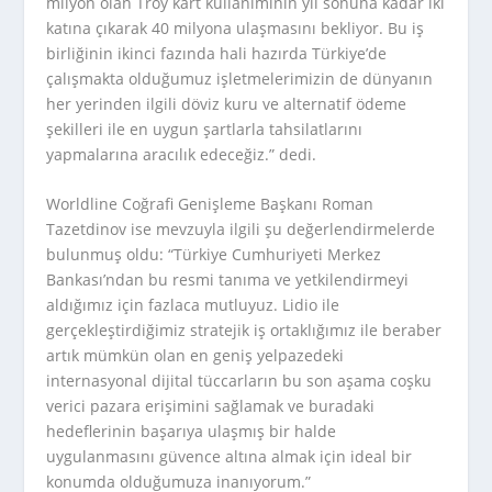
milyon olan Troy kart kullanımının yıl sonuna kadar iki
katına çıkarak 40 milyona ulaşmasını bekliyor. Bu iş
birliğinin ikinci fazında hali hazırda Türkiye’de
çalışmakta olduğumuz işletmelerimizin de dünyanın
her yerinden ilgili döviz kuru ve alternatif ödeme
şekilleri ile en uygun şartlarla tahsilatlarını
yapmalarına aracılık edeceğiz.” dedi.
Worldline Coğrafi Genişleme Başkanı Roman
Tazetdinov ise mevzuyla ilgili şu değerlendirmelerde
bulunmuş oldu: “Türkiye Cumhuriyeti Merkez
Bankası’ndan bu resmi tanıma ve yetkilendirmeyi
aldığımız için fazlaca mutluyuz. Lidio ile
gerçekleştirdiğimiz stratejik iş ortaklığımız ile beraber
artık mümkün olan en geniş yelpazedeki
internasyonal dijital tüccarların bu son aşama coşku
verici pazara erişimini sağlamak ve buradaki
hedeflerinin başarıya ulaşmış bir halde
uygulanmasını güvence altına almak için ideal bir
konumda olduğumuza inanıyorum.”