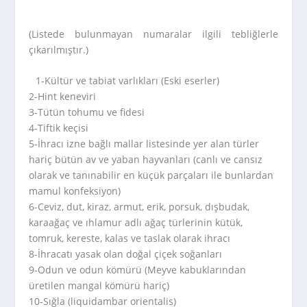
(Listede bulunmayan numaralar ilgili tebliğlerle
çıkarılmıştır.)
1-Kültür ve tabiat varlıkları (Eski eserler)
2-Hint keneviri
3-Tütün tohumu ve fidesi
4-Tiftik keçisi
5-İhracı izne bağlı mallar listesinde yer alan türler
hariç bütün av ve yaban hayvanları (canlı ve cansız
olarak ve tanınabilir en küçük parçaları ile bunlardan
mamul konfeksiyon)
6-Ceviz, dut, kiraz, armut, erik, porsuk, dışbudak,
karaağaç ve ıhlamur adlı ağaç türlerinin kütük,
tomruk, kereste, kalas ve taslak olarak ihracı
8-İhracatı yasak olan doğal çiçek soğanları
9-Odun ve odun kömürü (Meyve kabuklarından
üretilen mangal kömürü hariç)
10-Sığla (liquidambar orientalis)