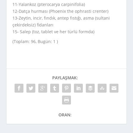
11-Yalankoz (pterocarya carpinifolia)
12-Datça hurması (Phoenix the ophrasti crenter)
13-Zeytin, incir, fındık, antep fıstığı, asma (sultani
çekirdeksiz) fidanları
15- Salep (toz, tablet ve her türlü formda)
(Toplam: 96, Bugün: 1 )
PAYLAŞMAK:
ORAN: