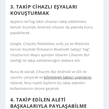
3. TAKIP CIHAZLI EŞYALARI
KOVUŞTURMAK
Apple’ın AirTag takılı cihazları takip edebilmesi
benzer biçimde, Android cihazlar da yakında bunu
yapabilecek.
Google, Chipolo, Pebblebee, eufy, Jio ve Motorola
benzer biçimde firmaların Bluetooth takipçi “tag”
cihazlarının Mayıs ayından itibaren Cihazımı Bul
özelliği ile takip edilebileceğini deklare etti.
Buna ek olarak, Cihazımı Bul Android ve iOS ile
uyumlu çalışacak ve
bilinmeyen takipçi uyarılarını
ileterek, fena niyetli kişilerin bu takip edenleri
kullanmasının önüne geçecek.
4. TAKIP EDILEN ALETI
BAŞKALARIYLA PAYLAŞABILME