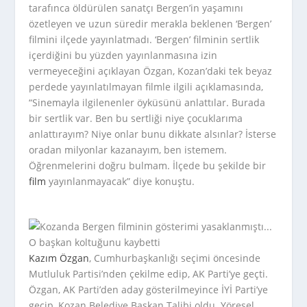
tarafınca öldürülen sanatçı Bergen’in yaşamını
özetleyen ve uzun süredir merakla beklenen ‘Bergen’
filmini ilçede yayınlatmadı. ‘Bergen’ filminin sertlik
içerdiğini bu yüzden yayınlanmasına izin
vermeyeceğini açıklayan Özgan, Kozan’daki tek beyaz
perdede yayınlatılmayan filmle ilgili açıklamasında,
“Sinemayla ilgilenenler öyküsünü anlattılar. Burada
bir sertlik var. Ben bu sertliği niye çocuklarıma
anlattırayım? Niye onlar bunu dikkate alsınlar? İsterse
oradan milyonlar kazanayım, ben istemem.
Öğrenmelerini doğru bulmam. İlçede bu şekilde bir
film
yayınlanmayacak” diye konuştu.
Kazım Özgan
, Cumhurbaşkanlığı seçimi öncesinde
Mutluluk Partisi’nden çekilme edip, AK Parti’ye geçti.
Özgan, AK Parti’den aday gösterilmeyince İYİ Parti’ye
geçip, Kozan Belediye Başkan Talibi oldu. Yöresel