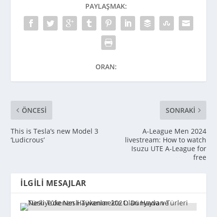
PAYLAŞMAK:
ORAN:
ÖNCESI
SONRAKI
This is Tesla’s new Model 3
A-League Men 2024
‘Ludicrous’
livestream: How to watch
Isuzu UTE A-League for
free
İLGILI MESAJLAR