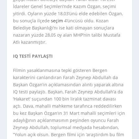
İdareler Genel Seçimleri’nde Kazım Özgan, seçimi
yitirdi. Oyların yüzde 18,03’ünü elde edebilen Özgan,
bu sonuçla ilçede
seçim
4’üncüsü oldu. Kozan
Belediye Başkanlığı’nı ise kati olmayan sonuçlara
nazaran yüzde 28,05 oy alan MHP’nin talibi Mustafa
Atlı kazanmıştır.
IQ TESTİ PAYLAŞTI
Filmin yasaklanmasına tepki gösteren Bergen
karakterini canlandıran Farah Zeynep Abdullah da
Başkan Özgan’ın açıklamasından alıntı yaparak altına
IQ testi paylaştı. Başkan, Farah Zeynep Abdullah’a da
‘Hakaret’ suçundan 100 bin liralık tazminat davası
açtı. Dava, mahalli mahkeme tarafınca reddedilirken
bu kez Başkan Özgan’ın 31 Mart mahalli seçimleri için
adaylığının açıklanmasının peşinden oyuncu Farah
Zeynep Abdullah, toplumsal medyada hesabından,
“Yolun açık olsun. Bergen filmi için ‘araştırdım bu film