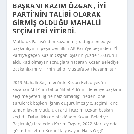
BAŞKANI KAZIM ÖZGAN, İYİ
PARTI’NIN TALIBI OLARAK
GIRMIŞ OLDUĞU MAHALLI
SEÇIMLERI YITIRDI.
Mutluluk Partisi’nden kazanılmış olduğu belediye
başkanlığının peşinden ilkin AK Parti’ye peşinden İYİ
Parti’ye geçen Kazım Özgan, oyların yüzde 18,03’ünü
aldı. Kati olmayan sonuçlara nazaran Kozan Belediye
Başkanlığı’nı MHP’nin talibi Mustafa Atlı kazanmıştır.
2019 Mahalli Seçimleri’nde Kozan Belediyesi’ni
kazanan MHP’nin talibi Nihat Atlı’nın ‘Belediye başkanı
seçilme yeterliliğine haiz olmadığı’ nedeni öne
sürülerek başkanlığının düşürülmesiyle, seçimi ikinci
tamamlayan Mutluluk Parti’li Kazım Özgan başkan
seçildi. Daha ilkin de bir dönem Kozan Belediye
Başkanlığı icra eden Kazım Özgan, 2022 Mart ayında
gösterime giren Kozan’da yaşayan Halis Özgür