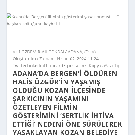
Akif ÖZDEMİR-Ali GÖKDAL/ ADANA, (DHA)
Oluşturulma Zamanı: Nisan 02, 2024 11:24
Twitter
Linkedin
Flipboard
E-posta
Linki Kopyala
Yazı Tipi
ADANA’DA BERGEN’I ÖLDÜREN
HALIS ÖZGÜR’IN YAŞAMIŞ
OLDUĞU KOZAN ILÇESINDE
ŞARKICININ YAŞAMINI
ÖZETLEYEN FILMIN
GÖSTERIMINI ‘SERTLIK IHTIVA
ETTIĞI’ NEDENI ÖNE SÜRÜLEREK
YASAKLAYAN KOZAN BELEDIYE