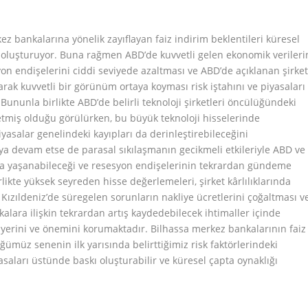
z bankalarına yönelik zayıflayan faiz indirim beklentileri küresel
kı oluşturuyor. Buna rağmen ABD’de kuvvetli gelen ekonomik verileri
yon endişelerini ciddi seviyede azaltması ve ABD’de açıklanan şirke
yarak kuvvetli bir görünüm ortaya koyması risk iştahını ve piyasaları
Bununla birlikte ABD’de belirli teknoloji şirketleri öncülüğündeki
etmiş olduğu görülürken, bu büyük teknoloji hisselerinde
yasalar genelindeki kayıpları da derinleştirebileceğini
 devam etse de parasal sıkılaşmanın gecikmeli etkileriyle ABD ve
ma yaşanabileceği ve resesyon endişelerinin tekrardan gündeme
likte yüksek seyreden hisse değerlemeleri, şirket kârlılıklarında
e Kızıldeniz’de süregelen sorunların nakliye ücretlerini çoğaltması v
kalara ilişkin tekrardan artış kaydedebilecek ihtimaller içinde
 yerini ve önemini korumaktadır. Bilhassa merkez bankalarının faiz
müz senenin ilk yarısında belirttiğimiz risk faktörlerindeki
iyasaları üstünde baskı oluşturabilir ve küresel çapta oynaklığı