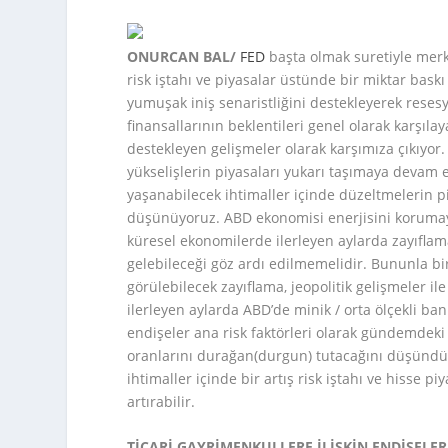
ONURCAN BAL/
FED
başta olmak suretiyle merke
risk iştahı ve piyasalar üstünde bir miktar bas
yumuşak iniş senaristliğini destekleyerek reses
finansallarının beklentileri genel olarak karşıla
destekleyen gelişmeler olarak karşımıza çıkıyor. 
yükselişlerin piyasaları yukarı taşımaya devam 
yaşanabilecek ihtimaller içinde düzeltmelerin pi
düşünüyoruz. ABD ekonomisi enerjisini korumaya
küresel ekonomilerde ilerleyen aylarda zayıfla
gelebileceği göz ardı edilmemelidir. Bununla bir
görülebilecek zayıflama, jeopolitik gelişmeler il
ilerleyen aylarda ABD’de minik / orta ölçekli ban
endişeler ana risk faktörleri olarak gündemdeki
oranlarını durağan(durgun) tutacağını düşündüğü
ihtimaller içinde bir artış risk iştahı ve hisse p
artırabilir.
TİCARİ GAYRİMENKULLERE İLİŞKİN ENDİŞELER