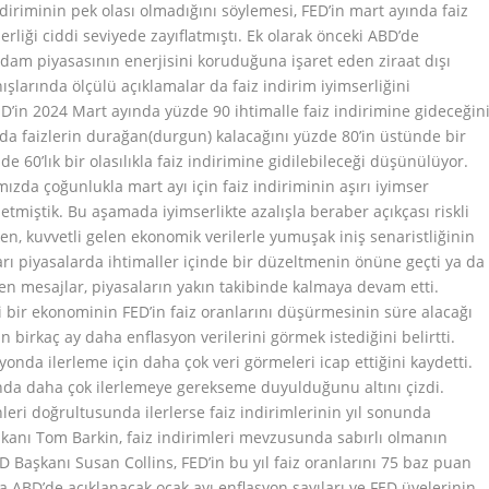
ndiriminin pek olası olmadığını söylemesi, FED’in mart ayında faiz
erliği ciddi seviyede zayıflatmıştı. Ek olarak önceki ABD’de
hdam piyasasının enerjisini koruduğuna işaret eden ziraat dışı
şlarında ölçülü açıklamalar da faiz indirim iyimserliğini
’in 2024 Mart ayında yüzde 90 ihtimalle faiz indirimine gideceğin
da faizlerin durağan(durgun) kalacağını yüzde 80’in üstünde bir
zde 60’lık bir olasılıkla faiz indirimine gidilebileceği düşünülüyor.
mızda çoğunlukla mart ayı için faiz indiriminin aşırı iyimser
miştik. Bu aşamada iyimserlikte azalışla beraber açıkçası riskli
n, kuvvetli gelen ekonomik verilerle yumuşak iniş senaristliğinin
arı piyasalarda ihtimaller içinde bir düzeltmenin önüne geçti ya da
en mesajlar, piyasaların yakın takibinde kalmaya devam etti.
 bir ekonominin FED’in faiz oranlarını düşürmesinin süre alacağı
n birkaç ay daha enflasyon verilerini görmek istediğini belirtti.
nda ilerleme için daha çok veri görmeleri icap ettiğini kaydetti.
nda daha çok ilerlemeye gerekseme duyulduğunu altını çizdi.
leri doğrultusunda ilerlerse faiz indirimlerinin yıl sonunda
kanı Tom Barkin, faiz indirimleri mevzusunda sabırlı olmanın
Başkanı Susan Collins, FED’in bu yıl faiz oranlarını 75 baz puan
a ABD’de açıklanacak ocak ayı enflasyon sayıları ve FED üyelerinin