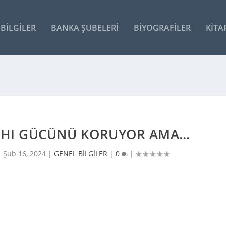
BILGILER
BANKA ŞUBELERI
BIYOGRAFILER
KITA
TAHI GÜCÜNÜ KORUYOR AMA…
|
Şub 16, 2024
|
GENEL BİLGİLER
|
0
|