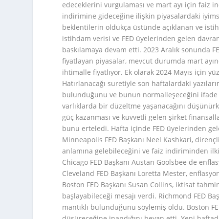
edeceklerini vurgulaması ve mart ayı için faiz i
indirimine gideceğine ilişkin piyasalardaki iyims
beklentilerin oldukça üstünde açıklanan ve isti
istihdam verisi ve FED üyelerinden gelen davranı
baskılamaya devam etti. 2023 Aralık sonunda FED
fiyatlayan piyasalar, mevcut durumda mart ayın
ihtimalle fiyatlıyor. Ek olarak 2024 Mayıs için yü
Hatırlanacağı suretiyle son haftalardaki yazıları
bulunduğunu ve bunun normalleşeceğini ifade et
varlıklarda bir düzeltme yaşanacağını düşünürke
güç kazanması ve kuvvetli gelen şirket finansall
bunu erteledi. Hafta içinde FED üyelerinden gel
Minneapolis FED Başkanı Neel Kashkari, dirençli
anlamına gelebileceğini ve faiz indiriminden ilki
Chicago FED Başkanı Austan Goolsbee de enflasyo
Cleveland FED Başkanı Loretta Mester, enflasyo
Boston FED Başkanı Susan Collins, iktisat tahmin
başlayabileceği mesajı verdi. Richmond FED Baş
mantıklı bulunduğunu söylemiş oldu. Boston FED 
düşüreceğine inandığını beyan etti. Yeni haftad