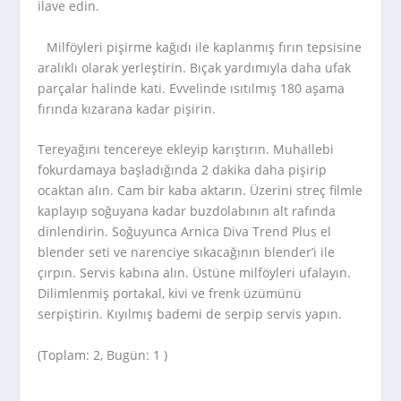
ilave edin.
Milföyleri pişirme kağıdı ile kaplanmış fırın tepsisine
aralıklı olarak yerleştirin. Bıçak yardımıyla daha ufak
parçalar halinde kati. Evvelinde ısıtılmış 180 aşama
fırında kızarana kadar pişirin.
Tereyağını tencereye ekleyip karıştırın. Muhallebi
fokurdamaya başladığında 2 dakika daha pişirip
ocaktan alın. Cam bir kaba aktarın. Üzerini streç filmle
kaplayıp soğuyana kadar buzdolabının alt rafında
dinlendirin. Soğuyunca Arnica Diva Trend Plus el
blender seti ve narenciye sıkacağının blender’i ile
çırpın. Servis kabına alın. Üstüne milföyleri ufalayın.
Dilimlenmiş portakal, kivi ve frenk üzümünü
serpiştirin. Kıyılmış bademi de serpip servis yapın.
(Toplam: 2, Bugün: 1 )