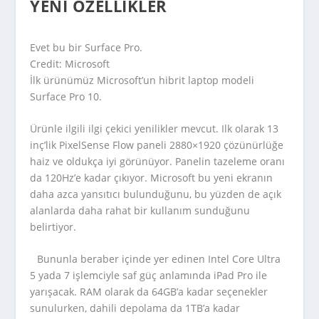
YENI ÖZELLIKLER
Evet bu bir Surface Pro.
Credit: Microsoft
İlk ürünümüz Microsoft’un hibrit laptop modeli
Surface Pro 10.
Ürünle ilgili ilgi çekici yenilikler mevcut. Ilk olarak 13
inç’lik PixelSense Flow paneli 2880×1920 çözünürlüğe
haiz ve oldukça iyi görünüyor. Panelin tazeleme oranı
da 120Hz’e kadar çıkıyor. Microsoft bu yeni ekranın
daha azca yansıtıcı bulunduğunu, bu yüzden de açık
alanlarda daha rahat bir kullanım sunduğunu
belirtiyor.
Bununla beraber içinde yer edinen Intel Core Ultra
5 yada 7 işlemciyle saf güç anlamında iPad Pro ile
yarışacak. RAM olarak da 64GB’a kadar seçenekler
sunulurken, dahili depolama da 1TB’a kadar