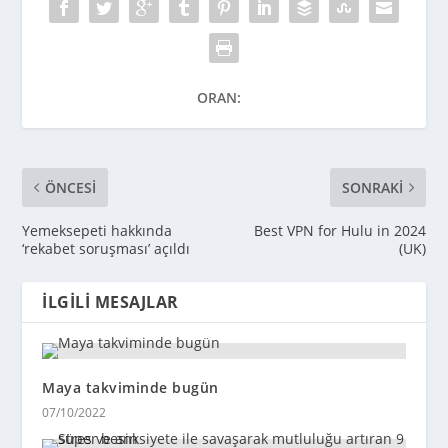
ORAN:
ÖNCESI
SONRAKI
Yemeksepeti hakkında
Best VPN for Hulu in 2024
‘rekabet soruşması’ açıldı
(UK)
İLGILI MESAJLAR
Maya takviminde bugün
07/10/2022