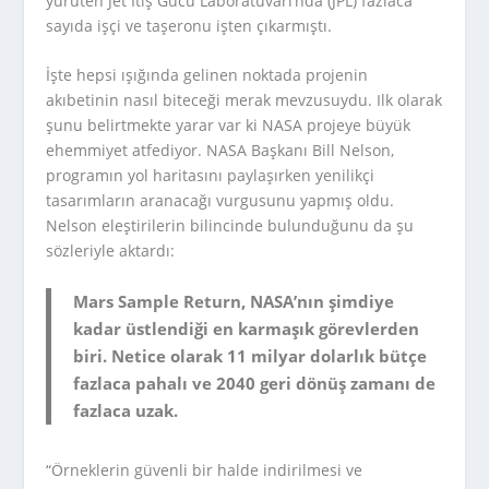
yürüten Jet İtiş Gücü Laboratuvarı’nda (JPL) fazlaca
sayıda işçi ve taşeronu işten çıkarmıştı.
İşte hepsi ışığında gelinen noktada projenin
akıbetinin nasıl biteceği merak mevzusuydu. Ilk olarak
şunu belirtmekte yarar var ki NASA projeye büyük
ehemmiyet atfediyor. NASA Başkanı Bill Nelson,
programın yol haritasını paylaşırken yenilikçi
tasarımların aranacağı vurgusunu yapmış oldu.
Nelson eleştirilerin bilincinde bulunduğunu da şu
sözleriyle aktardı:
Mars Sample Return, NASA’nın şimdiye
kadar üstlendiği en karmaşık görevlerden
biri. Netice olarak 11 milyar dolarlık bütçe
fazlaca pahalı ve 2040 geri dönüş zamanı de
fazlaca uzak.
“Örneklerin güvenli bir halde indirilmesi ve