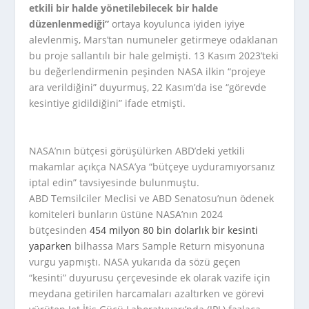
etkili bir halde yönetilebilecek bir halde
düzenlenmediği”
ortaya koyulunca iyiden iyiye
alevlenmiş, Mars’tan numuneler getirmeye odaklanan
bu proje sallantılı bir hale gelmişti. 13 Kasım 2023’teki
bu değerlendirmenin peşinden NASA ilkin “projeye
ara verildiğini” duyurmuş, 22 Kasım’da ise “görevde
kesintiye gidildiğini” ifade etmişti.
NASA’nın bütçesi görüşülürken ABD’deki yetkili
makamlar açıkça NASA’ya “bütçeye uyduramıyorsanız
iptal edin” tavsiyesinde bulunmuştu.
ABD Temsilciler Meclisi ve ABD Senatosu’nun ödenek
komiteleri bunların üstüne NASA’nın 2024
bütçesinden
454 milyon 80 bin dolarlık bir kesinti
yaparken
bilhassa Mars Sample Return misyonuna
vurgu yapmıştı. NASA yukarıda da sözü geçen
“kesinti” duyurusu çerçevesinde ek olarak vazife için
meydana getirilen harcamaları azaltırken ve görevi