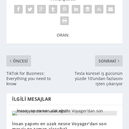
ORAN:
ÖNCESI
SONRAKI
TikTok for Business:
Tesla küresel iş gücünün
Everything you need to
yüzde 10’undan fazlasını
know
işten çıkarıyor
İLGILI MESAJLAR
İnsan yapımı en uzak nesne Voyager’dan son
mesajı ne zaman alacağız?