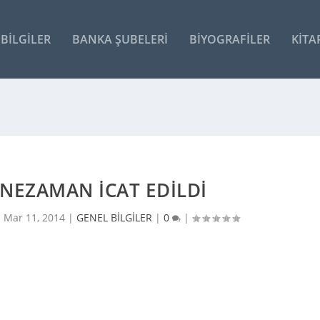
BILGILER
BANKA ŞUBELERI
BIYOGRAFILER
KITA
NEZAMAN İCAT EDILDI
|
Mar 11, 2014
|
GENEL BİLGİLER
|
0
|