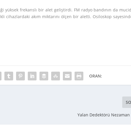
i yüksek frekanslı bir alet geliştirdi. FM radyo bandının da mucid
ikli cihazlardaki akım miktarını ölçen bir aletti. Osiloskop sayesind
ORAN:
SO
Yalan Dedektörü Nezaman İ