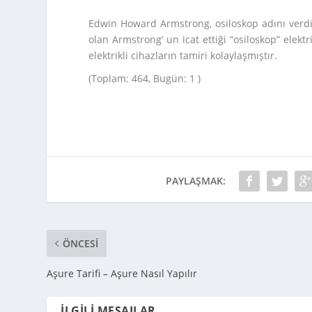
Edwin Howard Armstrong, osiloskop adını verdiğ
olan Armstrong’ un icat ettiği “osiloskop” elektr
elektrikli cihazların tamiri kolaylaşmıştır.
(Toplam: 464, Bugün: 1 )
PAYLAŞMAK:
ÖNCESI
Aşure Tarifi – Aşure Nasıl Yapılır
İLGILI MESAJLAR