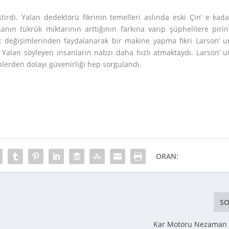
irdi. Yalan dedektörü fikrinin temelleri aslında eski Çin’ e kada
anın tükrük miktarının arttığının farkına varıp şüphelilere pirin
jik değişimlerinden faydalanarak bir makine yapma fikri Larson’ u
ı. Yalan söyleyen insanların nabzı daha hızlı atmaktaydı. Larson’ u
nlerden dolayı güvenirliği hep sorgulandı.
ORAN:
SO
Kar Motoru Nezaman İ