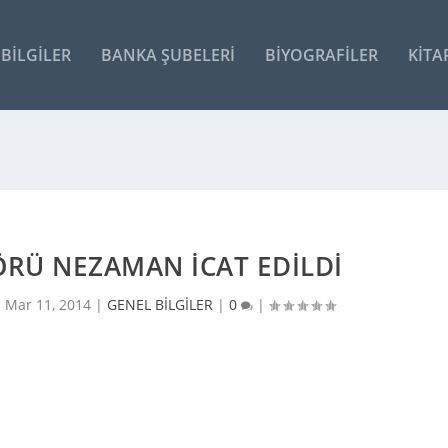
BILGILER
BANKA ŞUBELERI
BIYOGRAFILER
KITA
RÜ NEZAMAN İCAT EDILDI
|
Mar 11, 2014
|
GENEL BİLGİLER
|
0
|