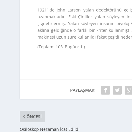
1921’ de John Larson, yalan dedektörünü gelişt
uzanmaktadır. Eski Çinliler yalan söyleyen ins
çiğnetirlermiş. Yalan söyleyen insanın biyolo
aklına geldiğinde o farklı bir kriter kullanmışt
makinesi uzun süre kullanıldı fakat çeşitli nede
(Toplam: 103, Bugün: 1 )
PAYLAŞMAK:
ÖNCESI
Osiloskop Nezaman İcat Edildi