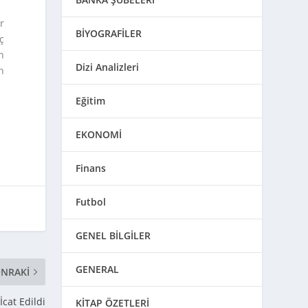
r
BİYOGRAFİLER
ç
n
Dizi Analizleri
n
Eğitim
EKONOMİ
Finans
Futbol
GENEL BİLGİLER
GENERAL
NRAKI
cat Edildi
KİTAP ÖZETLERİ