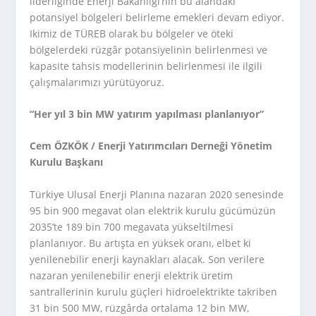
liderliğinde Enerji Bakanlığı’nın bu alandaki
potansiyel bölgeleri belirleme emekleri devam ediyor.
Ikimiz de TÜREB olarak bu bölgeler ve öteki
bölgelerdeki rüzgâr potansiyelinin belirlenmesi ve
kapasite tahsis modellerinin belirlenmesi ile ilgili
çalışmalarımızı yürütüyoruz.
“Her yıl 3 bin MW yatırım yapılması planlanıyor”
Cem ÖZKÖK / Enerji Yatırımcıları Derneği Yönetim
Kurulu Başkanı
Türkiye Ulusal Enerji Planına nazaran 2020 senesinde
95 bin 900 megavat olan elektrik kurulu gücümüzün
2035’te 189 bin 700 megavata yükseltilmesi
planlanıyor. Bu artışta en yüksek oranı, elbet ki
yenilenebilir enerji kaynakları alacak. Son verilere
nazaran yenilenebilir enerji elektrik üretim
santrallerinin kurulu güçleri hidroelektrikte takriben
31 bin 500 MW, rüzgârda ortalama 12 bin MW,