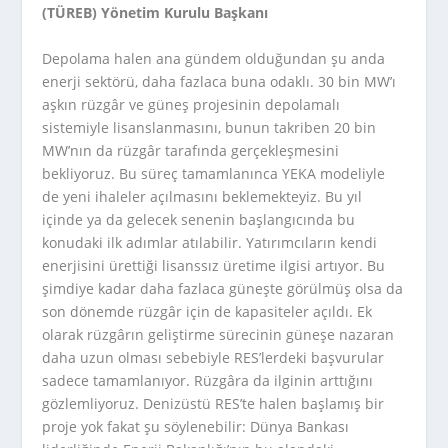
(TÜREB) Yönetim Kurulu Başkanı
Depolama halen ana gündem olduğundan şu anda
enerji sektörü, daha fazlaca buna odaklı. 30 bin MW’ı
aşkın rüzgâr ve güneş projesinin depolamalı
sistemiyle lisanslanmasını, bunun takriben 20 bin
MW’nın da rüzgâr tarafında gerçekleşmesini
bekliyoruz. Bu süreç tamamlanınca YEKA modeliyle
de yeni ihaleler açılmasını beklemekteyiz. Bu yıl
içinde ya da gelecek senenin başlangıcında bu
konudaki ilk adımlar atılabilir. Yatırımcıların kendi
enerjisini ürettiği lisanssız üretime ilgisi artıyor. Bu
şimdiye kadar daha fazlaca güneşte görülmüş olsa da
son dönemde rüzgâr için de kapasiteler açıldı. Ek
olarak rüzgârın geliştirme sürecinin güneşe nazaran
daha uzun olması sebebiyle RES’lerdeki başvurular
sadece tamamlanıyor. Rüzgâra da ilginin arttığını
gözlemliyoruz. Denizüstü RES’te halen başlamış bir
proje yok fakat şu söylenebilir: Dünya Bankası