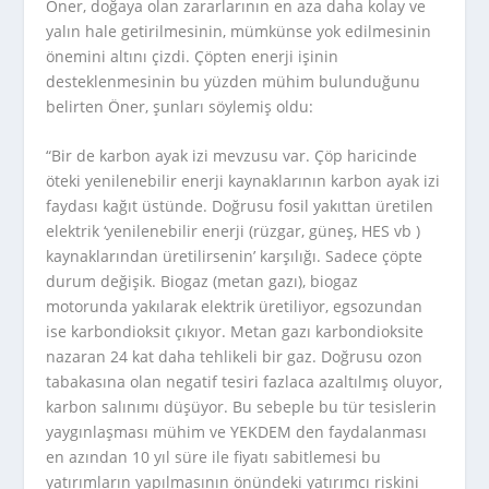
Öner, doğaya olan zararlarının en aza daha kolay ve
yalın hale getirilmesinin, mümkünse yok edilmesinin
önemini altını çizdi. Çöpten enerji işinin
desteklenmesinin bu yüzden mühim bulunduğunu
belirten Öner, şunları söylemiş oldu:
“Bir de karbon ayak izi mevzusu var. Çöp haricinde
öteki yenilenebilir enerji kaynaklarının karbon ayak izi
faydası kağıt üstünde. Doğrusu fosil yakıttan üretilen
elektrik ‘yenilenebilir enerji (rüzgar, güneş, HES vb )
kaynaklarından üretilirsenin’ karşılığı. Sadece çöpte
durum değişik. Biogaz (metan gazı), biogaz
motorunda yakılarak elektrik üretiliyor, egsozundan
ise karbondioksit çıkıyor. Metan gazı karbondioksite
nazaran 24 kat daha tehlikeli bir gaz. Doğrusu ozon
tabakasına olan negatif tesiri fazlaca azaltılmış oluyor,
karbon salınımı düşüyor. Bu sebeple bu tür tesislerin
yaygınlaşması mühim ve YEKDEM den faydalanması
en azından 10 yıl süre ile fiyatı sabitlemesi bu
yatırımların yapılmasının önündeki yatırımcı riskini