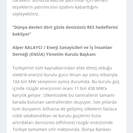
hareketli. Bilhassa ABD’de yatırımlar için verilen
teşviklerin yatırımcının iştahını kabarttığını
söyleyebiliriz.
“Dünya devleri dört gözle denizüstü RES hedeflerini
bekliyor”
Alper KALAYCI / Enerji Sanayicileri ve İş İnsanları
Derneği (ENSİA) Yönetim Kurulu Başkanı
Türkiye’nin tüm kaynaklarından elde etmiş olduğu
elektrik enerjisi kurulu gücü Nisan ayı sonu itibarıyla
104 bin MW seviyesini aşmış durumda. Bu kurulu güç
içinde rüzgâr enerjisinin oranı 11 bin 438 MW’a
karşılık geliyor. Ülkemizdeki bu santrallerin tamamı
karada bulunan santrallerden oluşuyor. Son yıllarda
tüm dünyanın, bilhassa de gelişmiş ülkelerin fazlaca
ciddi odaklandıkları ve kurulu güçlerini hızla
artırdıkları denizüstü (offshore) rüzgâr enerjisinde
Türkiye tamamen sıfır noktasında. Dünya Bankası