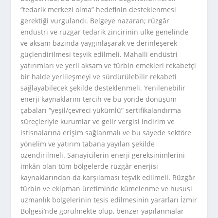
“tedarik merkezi olma” hedefinin desteklenmesi
gerektiği vurgulandı. Belgeye nazaran; rüzgâr
endüstri ve rüzgar tedarik zincirinin ülke genelinde
ve aksam bazında yaygınlaşarak ve derinleşerek
güçlendirilmesi teşvik edilmeli. Mahalli endüstri
yatırımları ve yerli aksam ve türbin emekleri rekabetçi
bir halde yerlileşmeyi ve sürdürülebilir rekabeti
sağlayabilecek şekilde desteklenmeli. Yenilenebilir
enerji kaynaklarını tercih ve bu yönde dönüşüm
çabaları “yeşil/çevreci yükümlü” sertifikalandırma
süreçleriyle kurumlar ve gelir vergisi indirim ve
istisnalarına erişim sağlanmalı ve bu sayede sektöre
yönelim ve yatırım tabana yayılan şekilde
özendirilmeli. Sanayicilerin enerji gereksinimlerini
imkân olan tüm bölgelerde rüzgâr enerjisi
kaynaklarından da karşılaması teşvik edilmeli. Rüzgâr
türbin ve ekipman üretiminde kümelenme ve hususi
uzmanlık bölgelerinin tesis edilmesinin yararları İzmir
Bölgesi’nde görülmekte olup, benzer yapılanmalar