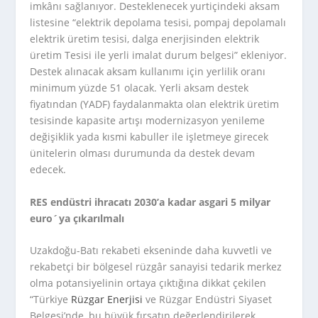
imkânı sağlanıyor. Desteklenecek yurtiçindeki aksam
listesine “elektrik depolama tesisi, pompaj depolamalı
elektrik üretim tesisi, dalga enerjisinden elektrik
üretim Tesisi ile yerli imalat durum belgesi” ekleniyor.
Destek alınacak aksam kullanımı için yerlilik oranı
minimum yüzde 51 olacak. Yerli aksam destek
fiyatından (YADF) faydalanmakta olan elektrik üretim
tesisinde kapasite artışı modernizasyon yenileme
değişiklik yada kısmi kabuller ile işletmeye girecek
ünitelerin olması durumunda da destek devam
edecek.
RES endüstri ihracatı 2030’a kadar asgari 5 milyar
euro´ya çıkarılmalı
Uzakdoğu-Batı rekabeti ekseninde daha kuvvetli ve
rekabetçi bir bölgesel rüzgâr sanayisi tedarik merkez
olma potansiyelinin ortaya çıktığına dikkat çekilen
“Türkiye
Rüzgar Enerjisi
ve Rüzgar Endüstri Siyaset
Belgesi’nde, bu büyük fırsatın değerlendirilerek