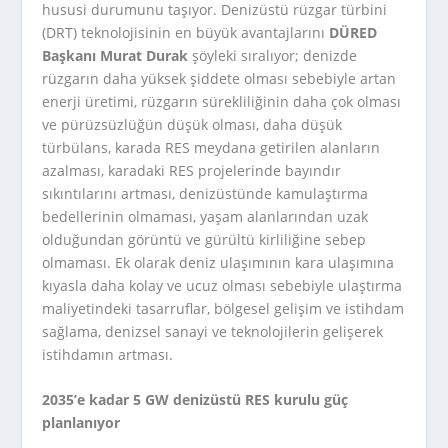
hususi durumunu taşıyor. Denizüstü rüzgar türbini
(DRT) teknolojisinin en büyük avantajlarını
DÜRED
Başkanı Murat Durak
şöyleki sıralıyor; denizde
rüzgarın daha yüksek şiddete olması sebebiyle artan
enerji üretimi, rüzgarın sürekliliğinin daha çok olması
ve pürüzsüzlüğün düşük olması, daha düşük
türbülans, karada RES meydana getirilen alanların
azalması, karadaki RES projelerinde bayındır
sıkıntılarını artması, denizüstünde kamulaştırma
bedellerinin olmaması, yaşam alanlarından uzak
olduğundan görüntü ve gürültü kirliliğine sebep
olmaması. Ek olarak deniz ulaşımının kara ulaşımına
kıyasla daha kolay ve ucuz olması sebebiyle ulaştırma
maliyetindeki tasarruflar, bölgesel gelişim ve istihdam
sağlama, denizsel sanayi ve teknolojilerin gelişerek
istihdamın artması.
2035’e kadar 5 GW denizüstü RES kurulu güç
planlanıyor