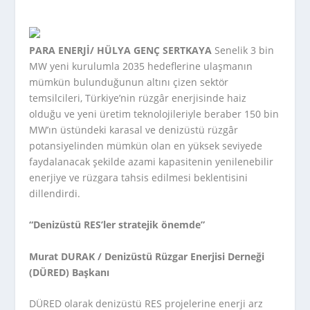
PARA ENERJİ/ HÜLYA GENÇ SERTKAYA
Senelik 3 bin
MW yeni kurulumla 2035 hedeflerine ulaşmanın
mümkün bulunduğunun altını çizen sektör
temsilcileri, Türkiye’nin rüzgâr enerjisinde haiz
olduğu ve yeni üretim teknolojileriyle beraber 150 bin
MW’ın üstündeki karasal ve denizüstü rüzgâr
potansiyelinden mümkün olan en yüksek seviyede
faydalanacak şekilde azami kapasitenin yenilenebilir
enerjiye ve rüzgara tahsis edilmesi beklentisini
dillendirdi.
“Denizüstü RES’ler stratejik önemde”
Murat DURAK / Denizüstü Rüzgar Enerjisi Derneği
(DÜRED) Başkanı
DÜRED olarak denizüstü RES projelerine enerji arz