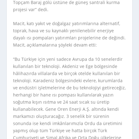
Topçam Baraj gölü üstüne de güneş santrali kurma
projesi var” dedi.
Macit, katı yakıt ve doğalgaz yatırımlarına alternatif,
toprak, hava ve su kaynaklı yenilenebilir enerjiye
dayalı ısı pompaları yatırımları projelerine de değindi.
Macit, açıklamalarına şöyleki devam etti:
“Bu Türkiye için yeni sadece Avrupa da 10 senelerdir
kullanılan bir teknoloji. Akdeniz ve Ege bölgesinde
hâlihazırda villalarda ve birçok otelde kullanılan bir
teknoloji. Karadeniz bölgesindeki evlere, kurumlarda
ve endüstri işletmelerine de bu teknolojiyi getireceğiz,
herhangi bir hane ısı pompası kullanılarak yazın
soğutma kışın ısıtma ve 24 saat sıcak su üretip
kullanabilecek. Gene Oren Enerji A.Ş. altında kendi
markamızı oluşturacağız. 3 senelik bir sürenin
sonunda ise kendi imkânlarımızla Ordu da üretimini
yapmış olup tüm Türkiye ve hatta birçok Türk
Cumhuriyeti ve Şimal Afrika ve Orta Doğu ülkelerine