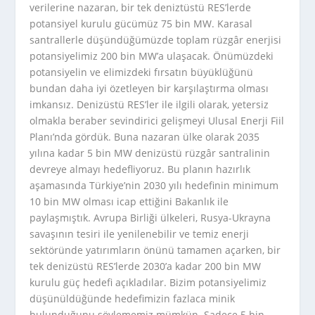
verilerine nazaran, bir tek deniztüstü RES’lerde
potansiyel kurulu gücümüz 75 bin MW. Karasal
santrallerle düşündüğümüzde toplam rüzgâr enerjisi
potansiyelimiz 200 bin MW’a ulaşacak. Önümüzdeki
potansiyelin ve elimizdeki fırsatın büyüklüğünü
bundan daha iyi özetleyen bir karşılaştırma olması
imkansız. Denizüstü RES’ler ile ilgili olarak, yetersiz
olmakla beraber sevindirici gelişmeyi Ulusal Enerji Fiil
Planı’nda gördük. Buna nazaran ülke olarak 2035
yılına kadar 5 bin MW denizüstü rüzgâr santralinin
devreye almayı hedefliyoruz. Bu planın hazırlık
aşamasında Türkiye’nin 2030 yılı hedefinin minimum
10 bin MW olması icap ettiğini Bakanlık ile
paylaşmıştık. Avrupa Birliği ülkeleri, Rusya-Ukrayna
savaşının tesiri ile yenilenebilir ve temiz enerji
sektöründe yatırımların önünü tamamen açarken, bir
tek denizüstü RES’lerde 2030’a kadar 200 bin MW
kurulu güç hedefi açıkladılar. Bizim potansiyelimiz
düşünüldüğünde hedefimizin fazlaca minik
bulunduğunu söylememiz mümkün. Sadece 5 bin