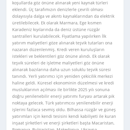
koşullarda göz önüne alınarak yeni kaynak türleri
eklendi. Üç tarafımızın denizlerle çevrili olması
dolayısıyla dalga ve akıntı kaynaklarından da elektrik
üretilebilecek. Ek olarak Marmara, Ege kısmen
Karadeniz kıyılarında da deniz üstüne rüzgâr
santralleri kurulabilecek. Fiyatlama yapılırken İlk
yatırım maliyetleri göze alınarak teşvik tutarları ona
nazaran düzenlenmiş. Kredi veren kuruluşların
istekleri ve beklentileri göz önüne alındı. Ek olarak
teşvik süreleri de işletme maliyetleri göz önüne
alınarak bazılarına daha uzun soluklu teşvik süresi
tanındı. Yerli yatırımcı için yeniden çekicilik merkezi
haline geldi. Küresel ekonominin düzelmesi ve kredi
musluklarının açılması ile birlikte 2025 yılı sonuna
doğru yenilenebilir enerji yatırımı furyası artarak pik
noktaya gelecek. Türk yatırımcısı yenilenebilir enerji
işlerini fazlaca sevmiş oldu. Bilhassa rüzgâr ve güneş
yatırımları için kendi tesisini kendi kabiliyeti ile kuran
inşaat şirketleri ve enerji şirketleri başta Macaristan,
Romanya, Bulgaristan, Makedonya, Ukrayna,