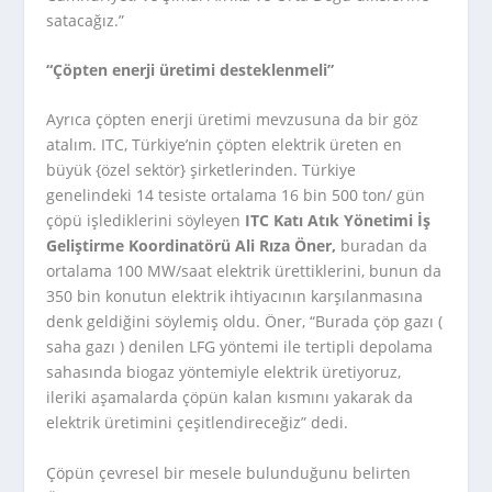
satacağız.”
“Çöpten enerji üretimi desteklenmeli”
Ayrıca çöpten enerji üretimi mevzusuna da bir göz
atalım. ITC, Türkiye’nin çöpten elektrik üreten en
büyük {özel sektör} şirketlerinden. Türkiye
genelindeki 14 tesiste ortalama 16 bin 500 ton/ gün
çöpü işlediklerini söyleyen
ITC Katı Atık Yönetimi İş
Geliştirme Koordinatörü Ali Rıza Öner,
buradan da
ortalama 100 MW/saat elektrik ürettiklerini, bunun da
350 bin konutun elektrik ihtiyacının karşılanmasına
denk geldiğini söylemiş oldu. Öner, “Burada çöp gazı (
saha gazı ) denilen LFG yöntemi ile tertipli depolama
sahasında biogaz yöntemiyle elektrik üretiyoruz,
ileriki aşamalarda çöpün kalan kısmını yakarak da
elektrik üretimini çeşitlendireceğiz” dedi.
Çöpün çevresel bir mesele bulunduğunu belirten