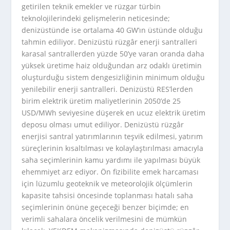
getirilen teknik emekler ve rüzgar türbin
teknolojilerindeki gelişmelerin neticesinde;
denizüstünde ise ortalama 40 GW’ın üstünde olduğu
tahmin ediliyor. Denizüstü rüzgâr enerji santralleri
karasal santrallerden yüzde 50’ye varan oranda daha
yüksek üretime haiz olduğundan arz odaklı üretimin
oluşturduğu sistem dengesizliğinin minimum olduğu
yenilebilir enerji santralleri. Denizüstü RES’lerden
birim elektrik üretim maliyetlerinin 2050’de 25
USD/MWh seviyesine düşerek en ucuz elektrik üretim
deposu olması umut ediliyor. Denizüstü rüzgâr
enerjisi santral yatırımlarının teşvik edilmesi, yatırım
süreçlerinin kısaltılması ve kolaylaştırılması amacıyla
saha seçimlerinin kamu yardımı ile yapılması büyük
ehemmiyet arz ediyor. Ön fizibilite emek harcaması
için lüzumlu geoteknik ve meteorolojik ölçümlerin
kapasite tahsisi öncesinde toplanması hatalı saha
seçimlerinin önüne geçeceği benzer biçimde; en
verimli sahalara öncelik verilmesini de mümkün