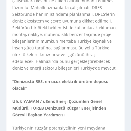
çalışmalara kesinlikle etken olarak müdahil edilmesi
lüzumlu. Mahalli uzmanlarla çalışılmalı. DRES
Sektöründe hanım istihdamı planlanmalı. DRES’lerin
deniz ekosistem ve çevre uyumuna dikkat edilmeli.
Sektörün bir öteki beklentisi de kullanılacak ekipman,
montaj, nakliye, mühendislik benzer biçimde proje
bileşenlerinin mümkün mertebe Türkiye kaynak ve
insan gücü tarafınca sağlanması. Bu yolla Türkiye
öteki ülkelere know-how ve işgücünü ihraç
edebilecek. Halihazırda bunu gerçekleştirebilecek
deniz ve enerji sektörü bileşenleri Türkiye’de mevcut.
“Denizüstü RES, en ucuz elektrik üretim deposu
olacak”
Ufuk YAMAN / uSens Enerji Çözümleri Genel
Müdürü, TÜREB Denizüstü Rüzgar Enerjisinden
Görevli Başkan Yardımcısı
Türkiye’nin rüzgâr potansiyelinin yeni meydana