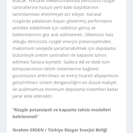
kılacak. YEKDEM mekanizmasında denizüstü rüzgâr
santrallerine hususi yerli katkı başlıklarının
tanımlanması ehemmiyet arz ediyor. Karasal
rüzgârda yakalanan başarı göstermiş performansı
yeniden edebilmek için sektörün görüş ve
beklentilerinin göz ardı edilmemeli. Ülkemizin haiz
olduğu denizüstü rüzgâr enerjisi potansiyelinden
maksimum seviyede yararlanabilmek için depolama
bütünleşik üretim santralleri ile kapasite tahsis
edilmesi fazlaca kıymetli. Sadece AB ve öteki tüm
komşularımızın iletim sistemlerine bağlantı
gücümüzün arttırılması ve enerji ticareti altyapımızın
geliştirilmesi sistem dengesizliğini en düşük maliyet
ile azaltmamıza minimum depolama sistemleri kadar
yarar elde edecektir.
“Rüzgâr potansiyeli ve kapasite tahsis modelleri
belirlenmeli”
İbrahim ERDEN / Türkiye Rüzgar Enerjisi Birliği