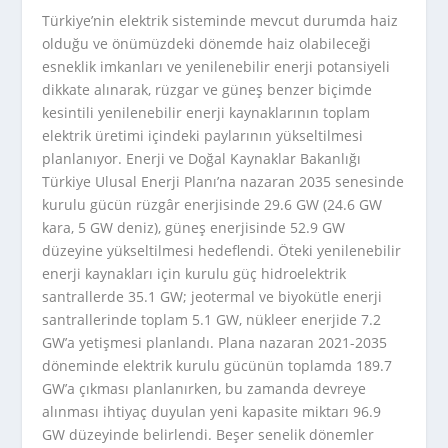
Türkiye’nin elektrik sisteminde mevcut durumda haiz
olduğu ve önümüzdeki dönemde haiz olabileceği
esneklik imkanları ve yenilenebilir enerji potansiyeli
dikkate alınarak, rüzgar ve güneş benzer biçimde
kesintili yenilenebilir enerji kaynaklarının toplam
elektrik üretimi içindeki paylarının yükseltilmesi
planlanıyor. Enerji ve Doğal Kaynaklar Bakanlığı
Türkiye Ulusal Enerji Planı’na nazaran 2035 senesinde
kurulu gücün rüzgâr enerjisinde 29.6 GW (24.6 GW
kara, 5 GW deniz), güneş enerjisinde 52.9 GW
düzeyine yükseltilmesi hedeflendi. Öteki yenilenebilir
enerji kaynakları için kurulu güç hidroelektrik
santrallerde 35.1 GW; jeotermal ve biyokütle enerji
santrallerinde toplam 5.1 GW, nükleer enerjide 7.2
GW’a yetişmesi planlandı. Plana nazaran 2021-2035
döneminde elektrik kurulu gücünün toplamda 189.7
GW’a çıkması planlanırken, bu zamanda devreye
alınması ihtiyaç duyulan yeni kapasite miktarı 96.9
GW düzeyinde belirlendi. Beşer senelik dönemler