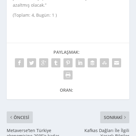
azaltmış olacak.”
(Toplam: 4, Bugün: 1 )
PAYLAŞMAK:
ORAN:
ÖNCESI
SONRAKI
Metaverse’ten Türkiye
Kafkas Dağları İle İlgili
ekonomisine 2035’e kadar
Yararlı Bilgiler