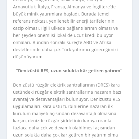
Arnavutluk, İtalya, Fransa, Almanya ve İngiltere’de
büyük minik yatırımlara başladı. Burada temel
referans noktası, yenilenebilir enerji tarifelerinin
cazip olması. İlgili ülkede bağlantılarının olması ve
her şeyden önemlisi lokal de ucuz kredi buluyor
olmaları. Bundan sonraki süreçte ABD ve Afrika
devletlerinde daha çok Türk yatırımcı göreceğimizi
düşünüyorum.
“Denizüstü RES, uzun solukta kâr getiren yatırım”
Denizüstü rüzgâr elektrik santrallarının (DRES) kara
üstündeki rüzgâr elektrik santrallarına nazaran bazı
avantaj ve dezavantajları bulunuyor. Denizüstü RES
uygulamaları, kara üstü türbinlerine nazaran ilk
kurulum maliyeti açısından dezavantajlı olmasına
karşın, denizde rüzgâr şiddetinin karaya oranla
fazlaca daha çok ve devamlı olabilmesi açısından
uzun solukta daha çok kar getiren bir yatırım olma