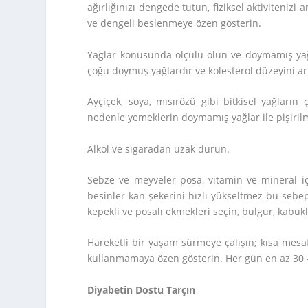
ağırlığınızı dengede tutun, fiziksel aktivitenizi 
ve dengeli beslenmeye özen gösterin.
Yağlar konusunda ölçülü olun ve doymamış yağl
çoğu doymuş yağlardır ve kolesterol düzeyini art
Ayçiçek, soya, mısırözü gibi bitkisel yağların
nedenle yemeklerin doymamış yağlar ile pişirilm
Alkol ve sigaradan uzak durun.
Sebze ve meyveler posa, vitamin ve mineral içer
besinler kan şekerini hızlı yükseltmez bu sebe
kepekli ve posalı ekmekleri seçin, bulgur, kabukl
Hareketli bir yaşam sürmeye çalışın; kısa mes
kullanmamaya özen gösterin. Her gün en az 30 
Diyabetin Dostu Tarçın