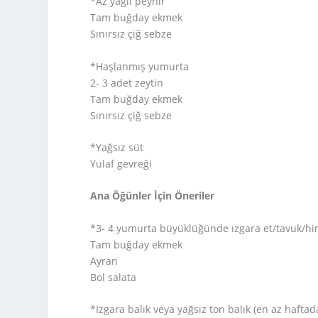
*Az yağlı peynir
Tam buğday ekmek
Sınırsız çiğ sebze
*Haşlanmış yumurta
2- 3 adet zeytin
Tam buğday ekmek
Sınırsız çiğ sebze
*Yağsız süt
Yulaf gevreği
Ana Öğünler İçin Öneriler
*3- 4 yumurta büyüklüğünde ızgara et/tavuk/hi
Tam buğday ekmek
Ayran
Bol salata
*Izgara balık veya yağsız ton balık (en az haftad