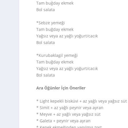
Tam buğday ekmek
Bol salata
*Sebze yemeği
Tam buğday ekmek
Yağsız veya az yağlı yoğurt/cacık
Bol salata
*Kurubaklagil yemeği
Tam buğday ekmek
Yağsız veya az yağlı yoğurt/cacık
Bol salata
Ara Öğünler İçin Öneriler
* Light kepekli bisküvi + az yağlı veya yağsız süt
* Simit + az yağlı peynir veya ayran
* Meyve + az yağlı veya yağsız süt
* Galeta + peynir veya ayran
* Kepek ekmeğinden yapılmış tost