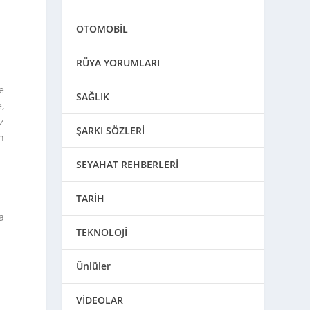
OTOMOBİL
RÜYA YORUMLARI
e
SAĞLIK
,
z
ŞARKI SÖZLERİ
n
SEYAHAT REHBERLERİ
TARİH
a
TEKNOLOJİ
Ünlüler
VİDEOLAR