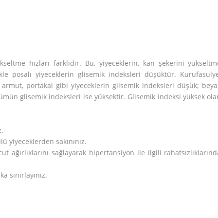
seltme hızları farklıdır. Bu, yiyeceklerin, kan şekerini yükseltm
ikle posalı yiyeceklerin glisemik indeksleri düşüktür. Kurufasulye
armut, portakal gibi yiyeceklerin glisemik indeksleri düşük; beya
ümün glisemik indeksleri ise yüksektir. Glisemik indeksi yüksek ola
z.
llü yiyeceklerden sakınınız.
t ağırlıklarını sağlayarak hipertansiyon ile ilgili rahatsızlıklarınd
a sınırlayınız.