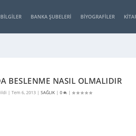
BILGILER
BANKA ŞUBELERI
BIYOGRAFILER
KITA
DA BESLENME NASIL OLMALIDIR
ildi |
Tem 6, 2013
|
SAĞLIK
|
0
|