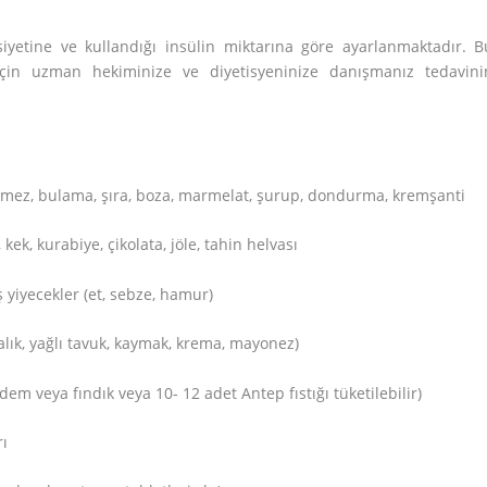
nsiyetine ve kullandığı insülin miktarına göre ayarlanmaktadır. B
için uzman hekiminize ve diyetisyeninize danışmanız tedavini
 pekmez, bulama, şıra, boza, marmelat, şurup, dondurma, kremşanti
 kek, kurabiye, çikolata, jöle, tahin helvası
 yiyecekler (et, sebze, hamur)
balık, yağlı tavuk, kaymak, krema, mayonez)
em veya fındık veya 10- 12 adet Antep fıstığı tüketilebilir)
rı