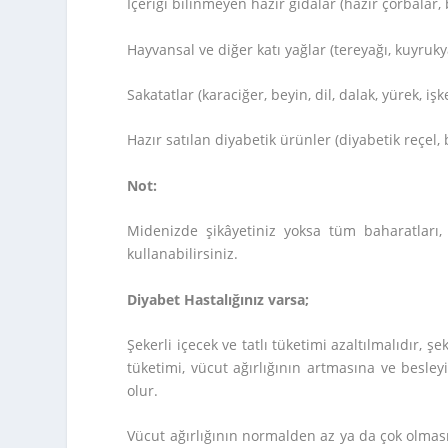
İçeriği bilinmeyen hazır gıdalar (hazır çorbalar, 
Hayvansal ve diğer katı yağlar (tereyağı, kuyruky
Sakatatlar (karaciğer, beyin, dil, dalak, yürek, i
Hazır satılan diyabetik ürünler (diyabetik reçel, b
Not:
Midenizde şikâyetiniz yoksa tüm baharatları, 
kullanabilirsiniz.
Diyabet Hastalığınız varsa;
Şekerli içecek ve tatlı tüketimi azaltılmalıdır, ş
tüketimi, vücut ağırlığının artmasına ve besle
olur.
Vücut ağırlığının normalden az ya da çok olması 