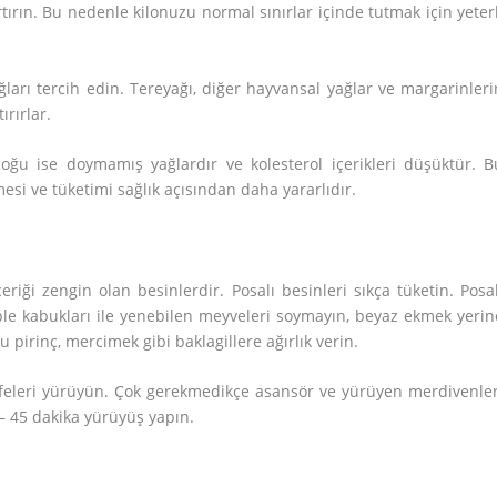
artırın. Bu nedenle kilonuzu normal sınırlar içinde tutmak için yeterl
arı tercih edin. Tereyağı, diğer hayvansal yağlar ve margarinleri
ırırlar.
 çoğu ise doymamış yağlardır ve kolesterol içerikleri düşüktür. B
esi ve tüketimi sağlık açısından daha yararlıdır.
iği zengin olan besinlerdir. Posalı besinleri sıkça tüketin. Posal
ple kabukları ile yenebilen meyveleri soymayın, beyaz ekmek yerin
u pirinç, mercimek gibi baklagillere ağırlık verin.
afeleri yürüyün. Çok gerekmedikçe asansör ve yürüyen merdivenler
– 45 dakika yürüyüş yapın.