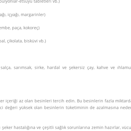
bulyonlar-etsuyu tabletleri vb.)
ağı, içyağı, margarinler)
şkembe, paça, kokoreç)
al, çikolata, bisküvi vb.)
salça, sarımsak, sirke, hardal ve şekersiz çay, kahve ve ıhlamu
eker içeriği az olan besinleri tercih edin. Bu besinlerin fazla miktar
yici değeri yüksek olan besinlerin tüketiminin de azalmasına nede
şeker hastalığına ve çeşitli sağlık sorunlarına zemin hazırlar, vücu