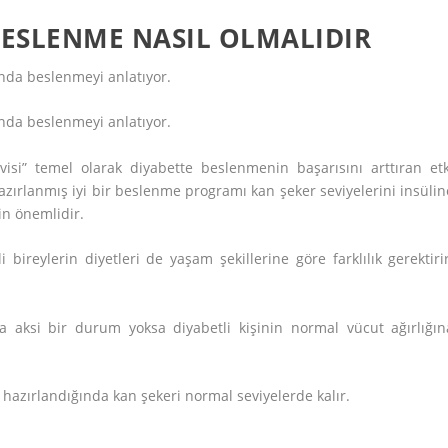
BESLENME NASIL OLMALIDIR
ında beslenmeyi anlatıyor.
ında beslenmeyi anlatıyor.
isi” temel olarak diyabette beslenmenin başarısını arttıran etk
 hazırlanmış iyi bir beslenme programı kan şeker seviyelerini insülin
in önemlidir.
i bireylerin diyetleri de yaşam şekillerine göre farklılık gerektirir
 aksi bir durum yoksa diyabetli kişinin normal vücut ağırlığın
 hazırlandığında kan şekeri normal seviyelerde kalır.