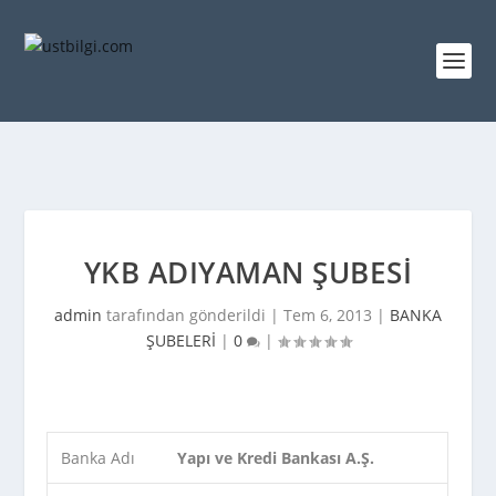
YKB ADIYAMAN ŞUBESI
admin
tarafından gönderildi |
Tem 6, 2013
|
BANKA
ŞUBELERİ
|
0
|
Banka Adı
Yapı ve Kredi Bankası A.Ş.