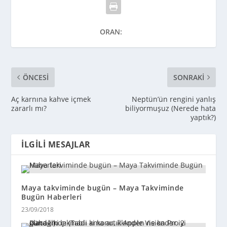
ORAN:
ÖNCESI
SONRAKI
Aç karnına kahve içmek
Neptün’ün rengini yanlış
zararlı mı?
biliyormuşuz (Nerede hata
yaptık?)
İLGILI MESAJLAR
Maya takviminde bugün – Maya Takviminde
Bugün Haberleri
23/09/2018