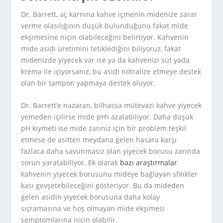
Dr. Barrett, aç karnına kahve içmenin midenize zarar
verme olasılığının düşük bulunduğunu fakat mide
ekşimesine niçin olabileceğini belirtiyor. Kahvenin
mide asidi üretimini tetiklediğini biliyoruz, fakat
midenizde yiyecek var ise ya da kahvenizi süt yada
krema ile içiyorsanız, bu asidi nötralize etmeye destek
olan bir tampon yapmaya destek oluyor.
Dr. Barrett’e nazaran, bilhassa mütevazi kahve yiyecek
yemeden içilirse mide pH’ı azalabiliyor. Daha düşük
pH kıymeti ise mide zarınız için bir problem teşkil
etmese de asitten meydana gelen hasara karşı
fazlaca daha savunmasız olan yiyecek borusu zarında
sorun yaratabiliyor. Ek olarak
bazı araştırmalar
kahvenin yiyecek borusunu mideye bağlayan sfinkter
kası gevşetebileceğini gösteriyor. Bu da mideden
gelen asidin yiyecek borusuna daha kolay
sıçramasına ve hoş olmayan mide ekşimesi
semptomlarına niçin olabilir.