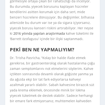
görmesiyle ortaya çıkan bir rahatsızlığı da inceliyor.
Bu durumda, yiyecek borusunu kaplayan hücreler
kendilerini asitten korumak için daha sert, mide
benzeri hücrelere dönüşüyor. Bu değişimler, bilhassa
ailenizde bu durum var ise ya da sigara içiyorsanız,
yiyecek borusu kanseri riskini artırabiliyor. Her neyse
ki
2016 yılında yapılan araştırmada
kahve tüketimi ile
‘Barrett özofagusu’ içinde bir ilişki saptanmadı.
PEKI BEN NE YAPMALIYIM?
Dr. Trisha Pasricha, “Kolay bir halde ifade etmek
gerekirse, bir gastroenterolog olarak hastalarıma çoğu
zaman semptomlarını not etmelerini söylerim. Kahve
içtikten sonrasında devamlı olarak göğüste yanma ya
da ağızda ekşi bir tat fark ediyorlarsa kahveyi
azaltmak yararlı olabilir. Sabah kahvesine birazcık süt
yada krema eklemek, öncesinde minik bir lokma
yiyecek tüketmek de destek olabilir. Sadece herhangi
bir emare fark etmiyorsanız, muhtemelen kahveden