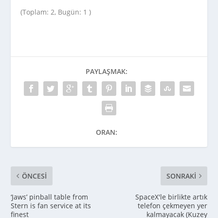
(Toplam: 2, Bugün: 1 )
PAYLAŞMAK:
ORAN:
ÖNCESI
SONRAKI
‘Jaws’ pinball table from
SpaceX'le birlikte artık
Stern is fan service at its
telefon çekmeyen yer
finest
kalmayacak (Kuzey