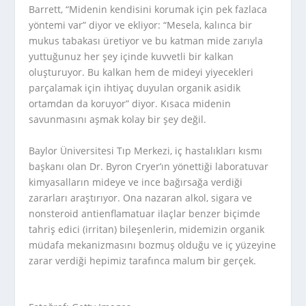
Barrett, “Midenin kendisini korumak için pek fazlaca
yöntemi var” diyor ve ekliyor: “Mesela, kalınca bir
mukus tabakası üretiyor ve bu katman mide zarıyla
yuttuğunuz her şey içinde kuvvetli bir kalkan
oluşturuyor. Bu kalkan hem de mideyi yiyecekleri
parçalamak için ihtiyaç duyulan organik asidik
ortamdan da koruyor” diyor. Kısaca midenin
savunmasını aşmak kolay bir şey değil.
Baylor Üniversitesi Tıp Merkezi, iç hastalıkları kısmı
başkanı olan Dr. Byron Cryer’ın yönettiği laboratuvar
kimyasalların mideye ve ince bağırsağa verdiği
zararları araştırıyor. Ona nazaran alkol, sigara ve
nonsteroid antienflamatuar ilaçlar benzer biçimde
tahriş edici (irritan) bileşenlerin, midemizin organik
müdafa mekanizmasını bozmuş olduğu ve iç yüzeyine
zarar verdiği hepimiz tarafınca malum bir gerçek.