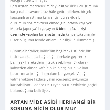
Fotoğraf: Getty Images
Bazı irritan maddeler mideyi asit ve ülser oluşumuna
karşı daha savunmasız hâle getirebilirken, birçok
kapsamlı araştırma kahve için bu şekilde bir
durumun söz mevzusu olmadığını ortaya koyuyor.
Mesela Japonya’da yaşayan
8 binden fazla kişi
üzerinde yapılan bir araştırmada
kahve tüketimi ile
ülser oluşumu içinde anlamlı bir ilişki bulunmamış.
Bununla beraber, kahvenin bağırsak üstünde bir
tesiri var; kalınca bağırsağı harekete geçirerek
bağırsak hareketlerini tetikleyebiliyor. Ek olarak
kahveden alınan kafeinin kalp atış hızını ve kan
basıncını artırdığı da malum bir gerçek. Ve eğer
yatma vaktine fazlaca yakın içerseniz uykunuzu
kaçırabiliyor. Sadece Dr. Cryer, bu tür etkilerin geçici
bulunduğunu belirtiyor.
ARTAN MIDE ASIDI HERHANGI BIR
SORUNA NIÇIN OLUR MU?