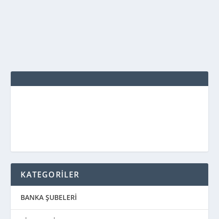
Bankası A.Ş. Şube Adı 1. Sanayi Sitesi...
DEVAMINI OKU
KATEGORİLER
BANKA ŞUBELERİ