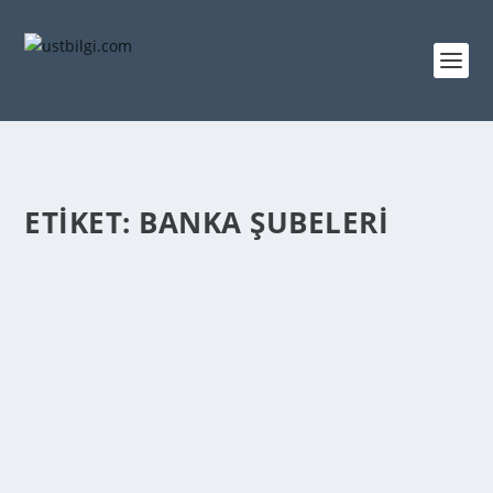
ETIKET:
BANKA ŞUBELERI
YKB ALAPLI ŞUBESI
admin
tarafından |
Ağu 27, 2013
|
BANKA ŞUBELERİ
|
0
|
YKB Alaplı Şubesi Banka Adı Yapı ve Kredi Bankası
A.Ş. Şube Adı Alaplı Adresi Merkez Mah. Hükümet...
DEVAMINI OKU