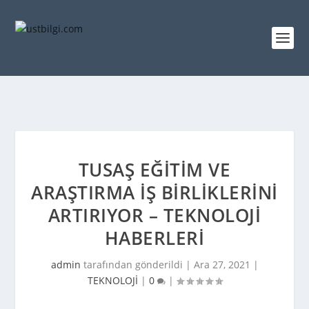
TUSAŞ EĞITIM VE
ARAŞTIRMA IŞ BIRLIKLERINI
ARTIRIYOR – TEKNOLOJI
HABERLERI
admin
tarafından gönderildi |
Ara 27, 2021
|
TEKNOLOJİ
|
0
|