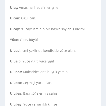
Ulaş:
Amacına, hedefin erişme
Ulcan:
Oğul can.
Ulcay:
“Olcay” isminin bir başka söyleniş biçimi.
Yüce:
Yüce, büyük
Uluad:
İsmi şeklinde kendiside yüce olan.
Ulualp:
Yüce yiğit, yüce yiğit
Uluant:
Mukaddes ant, büyük yemin
Uluata:
Geçmişi yüce olan.
Ulubaş:
Başı göğe ermiş şahıs.
Ulubay:
Yüce ve varlıklı kimse