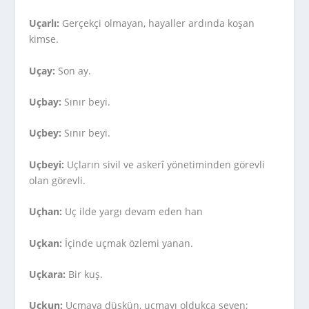
Uçarlı:
Gerçekçi olmayan, hayaller ardında koşan
kimse.
Uçay:
Son ay.
Uçbay:
Sınır beyi.
Uçbey:
Sınır beyi.
Uçbeyi:
Uçların sivil ve askerî yönetiminden görevli
olan görevli.
Uçhan:
Uç ilde yargı devam eden han
Uçkan:
İçinde uçmak özlemi yanan.
Uçkara:
Bir kuş.
Uçkun:
Uçmaya düşkün, uçmayı oldukça seven;