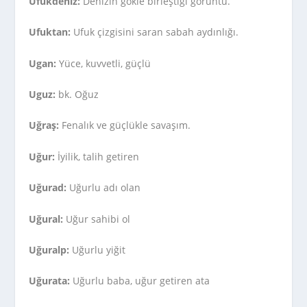
Ufukdeniz:
Denizin gökle birleştiği görüntü.
Ufuktan:
Ufuk çizgisini saran sabah aydınlığı.
Ugan:
Yüce, kuvvetli, güçlü
Uguz:
bk. Oğuz
Uğraş:
Fenalık ve güçlükle savaşım.
Uğur:
İyilik, talih getiren
Uğurad:
Uğurlu adı olan
Uğural:
Uğur sahibi ol
Uğuralp:
Uğurlu yiğit
Uğurata:
Uğurlu baba, uğur getiren ata