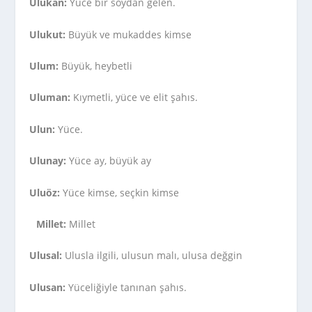
Ulukan:
Yüce bir soydan gelen.
Ulukut:
Büyük ve mukaddes kimse
Ulum:
Büyük, heybetli
Uluman:
Kıymetli, yüce ve elit şahıs.
Ulun:
Yüce.
Ulunay:
Yüce ay, büyük ay
Uluöz:
Yüce kimse, seçkin kimse
Millet:
Millet
Ulusal:
Ulusla ilgili, ulusun malı, ulusa değgin
Ulusan:
Yüceliğiyle tanınan şahıs.