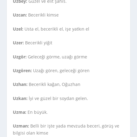
Uzbey:
Güzel ve elit şahıs.
Uzcan:
Becerikli kimse
Uzel:
Usta el, becerikli el, işe yatkın el
Uzer:
Becerikli yiğit
Uzgör:
Geleceği görme, uzağı görme
Uzgören:
Uzağı gören, geleceği gören
Uzhan:
Becerikli kağan, Oğuzhan
Uzkan:
İyi ve güzel bir soydan gelen.
Uzma:
En büyük.
Uzman:
Belli bir işte yada mevzuda beceri, görüş ve
bilgisi olan kimse