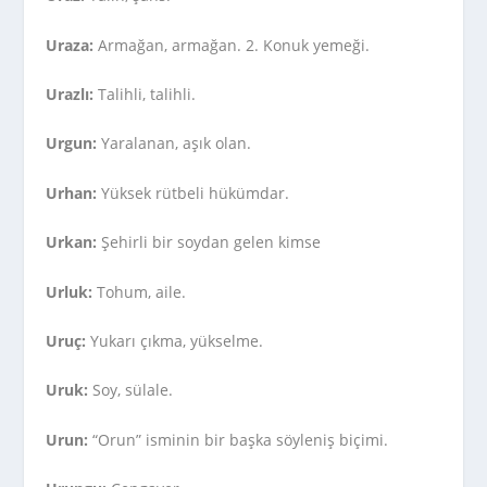
Uraza:
Armağan, armağan. 2. Konuk yemeği.
Urazlı:
Talihli, talihli.
Urgun:
Yaralanan, aşık olan.
Urhan:
Yüksek rütbeli hükümdar.
Urkan:
Şehirli bir soydan gelen kimse
Urluk:
Tohum, aile.
Uruç:
Yukarı çıkma, yükselme.
Uruk:
Soy, sülale.
Urun:
“Orun” isminin bir başka söyleniş biçimi.