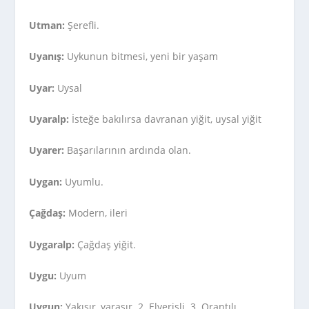
Utman:
Şerefli.
Uyanış:
Uykunun bitmesi, yeni bir yaşam
Uyar:
Uysal
Uyaralp:
İsteğe bakılırsa davranan yiğit, uysal yiğit
Uyarer:
Başarılarının ardında olan.
Uygan:
Uyumlu.
Çağdaş:
Modern, ileri
Uygaralp:
Çağdaş yiğit.
Uygu:
Uyum
Uygun:
Yakışır, yaraşır. 2. Elverişli. 3. Orantılı.