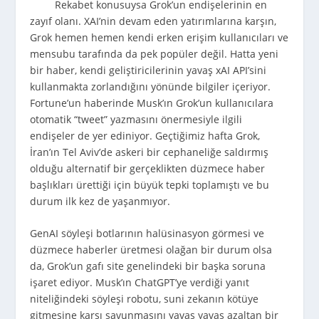
Rekabet konusuysa Grok’un endişelerinin en
zayıf olanı. XAI’nin devam eden yatırımlarına karşın,
Grok hemen hemen kendi erken erişim kullanıcıları ve
mensubu tarafında da pek popüler değil. Hatta yeni
bir haber, kendi geliştiricilerinin yavaş xAI API’sini
kullanmakta zorlandığını yönünde bilgiler içeriyor.
Fortune’un haberinde Musk’ın Grok’un kullanıcılara
otomatik “tweet” yazmasını önermesiyle ilgili
endişeler de yer ediniyor. Geçtiğimiz hafta Grok,
İran’ın Tel Aviv’de askeri bir cephaneliğe saldırmış
olduğu alternatif bir gerçeklikten düzmece haber
başlıkları ürettiği için büyük tepki toplamıştı ve bu
durum ilk kez de yaşanmıyor.
GenAI söyleşi botlarının halüsinasyon görmesi ve
düzmece haberler üretmesi olağan bir durum olsa
da, Grok’un gafı site genelindeki bir başka soruna
işaret ediyor. Musk’ın ChatGPT’ye verdiği yanıt
niteliğindeki söyleşi robotu, suni zekanın kötüye
gitmesine karşı savunmasını yavaş yavaş azaltan bir