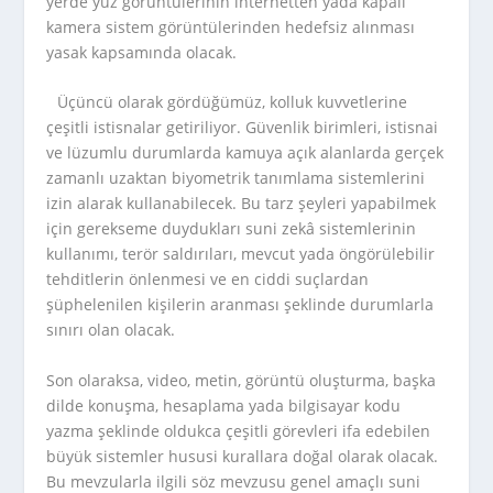
yerde yüz görüntülerinin internetten yada kapalı
kamera sistem görüntülerinden hedefsiz alınması
yasak kapsamında olacak.
Üçüncü olarak gördüğümüz, kolluk kuvvetlerine
çeşitli istisnalar getiriliyor. Güvenlik birimleri, istisnai
ve lüzumlu durumlarda kamuya açık alanlarda gerçek
zamanlı uzaktan biyometrik tanımlama sistemlerini
izin alarak kullanabilecek. Bu tarz şeyleri yapabilmek
için gerekseme duydukları suni zekâ sistemlerinin
kullanımı, terör saldırıları, mevcut yada öngörülebilir
tehditlerin önlenmesi ve en ciddi suçlardan
şüphelenilen kişilerin aranması şeklinde durumlarla
sınırı olan olacak.
Son olaraksa, video, metin, görüntü oluşturma, başka
dilde konuşma, hesaplama yada bilgisayar kodu
yazma şeklinde oldukca çeşitli görevleri ifa edebilen
büyük sistemler hususi kurallara doğal olarak olacak.
Bu mevzularla ilgili söz mevzusu genel amaçlı suni