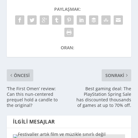
PAYLAŞMAK:
ORAN:
ÖNCESI
SONRAKI
‘The First Omen’ review:
Best gaming deal: The
Can this nun-centered
PlayStation Spring Sale
prequel hold a candle to
has discounted thousands
the original?
of games at up to 70% off.
İLGILI MESAJLAR