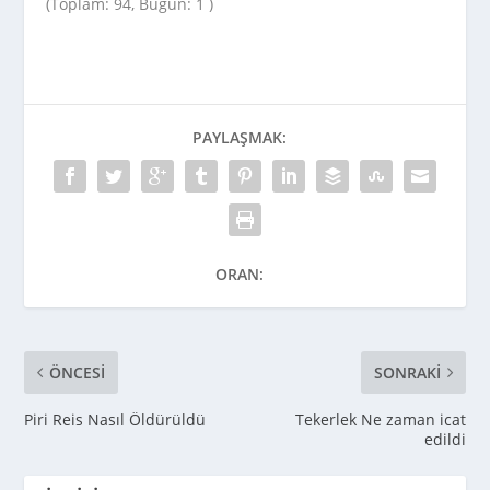
(Toplam: 94, Bugün: 1 )
PAYLAŞMAK:
ORAN:
ÖNCESI
SONRAKI
Piri Reis Nasıl Öldürüldü
Tekerlek Ne zaman icat
edildi