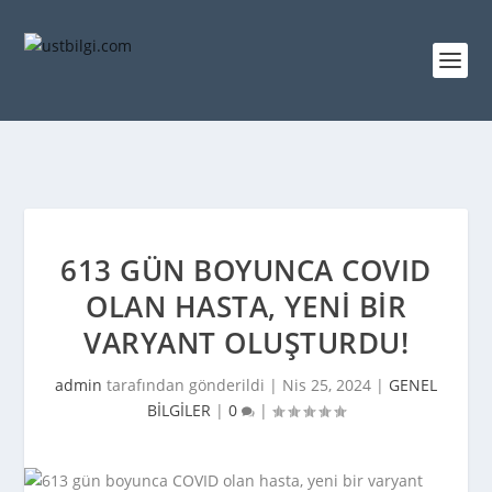
613 GÜN BOYUNCA COVID
OLAN HASTA, YENI BIR
VARYANT OLUŞTURDU!
admin
tarafından gönderildi |
Nis 25, 2024
|
GENEL
BİLGİLER
|
0
|