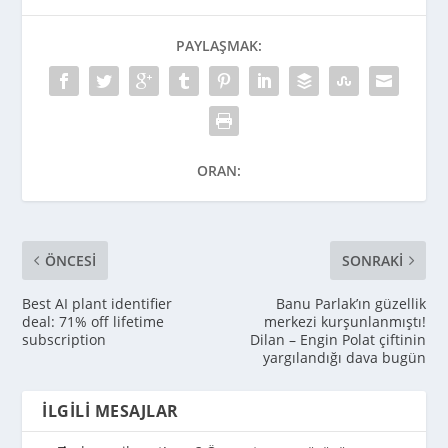
PAYLAŞMAK:
ORAN:
ÖNCESI
SONRAKI
Best AI plant identifier
Banu Parlak’ın güzellik
deal: 71% off lifetime
merkezi kurşunlanmıştı!
subscription
Dilan – Engin Polat çiftinin
yargılandığı dava bugün
İLGILI MESAJLAR