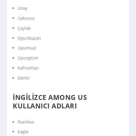
Uzay
Uykusuz
Çaylak
Oyunbozan
Uyumsuz
Uyurgezer
Kahraman
Demir
İNGILIZCE AMONG US
KULLANICI ADLARI
Fearless
Eagle