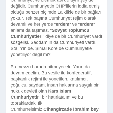
Cumhuriyet ve Demokrasi de aynı şey de
değildir. Cumhuriyetin CHP’lilerin iddia etmiş
olduğu benzer biçimde Laiklikle de bir bağları
yoktur. Tek başına Cumhuriyet rejim olarak
devamlı ve her yerde “
erdem
” ve “
erdem
”
anlamı da taşımaz. “
Sovyet Toplumcu
Cumhuriyetleri
” diye de bir Cumhuriyet vardı
sözgelişi. Saddam’ın da Cumhuriyeti vardı,
Stalin’in de. Şimal Kore de Cumhuriyetle
yönetiliyor değil mi?
Bu mevzu burada bitmeyecek. Yarın da
devam edelim. Bu vesile ile konfederatif,
başkanlık rejimi ile yönetilen, katılımcı,
çoğulcu, saydam, insan haklarına saygılı bir
hukuk devleti olan
Kars İslam
Cumhuriyeti
ni bir hatırlatalım ve bu
topraklardaki İlk
Cumhurreisimiz
Cihangirzade İbrahim bey
i