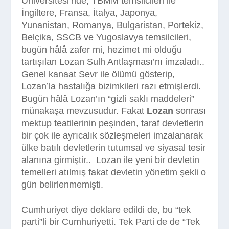
Üniversitesi’nde, TBMM temsilcileri ile
İngiltere, Fransa, İtalya, Japonya,
Yunanistan, Romanya, Bulgaristan, Portekiz,
Belçika, SSCB ve Yugoslavya temsilcileri,
bugün hâlâ zafer mi, hezimet mi olduğu
tartışılan Lozan Sulh Antlaşması’nı imzaladı..
Genel kanaat Sevr ile ölümü gösterip,
Lozan’la hastalığa bizimkileri razı etmişlerdi.
Bugün hâlâ Lozan’ın “gizli saklı maddeleri”
münakaşa mevzusudur. Fakat
Lozan
sonrası
mektup teatilerinin peşinden, taraf devletlerin
bir çok ile ayrıcalık sözleşmeleri imzalanarak
ülke batılı devletlerin tutumsal ve siyasal tesir
alanına girmiştir..
Lozan ile yeni bir devletin
temelleri atılmış fakat devletin yönetim şekli o
gün
belirlenmemişti.
Cumhuriyet diye deklare edildi de, bu “tek
parti”li bir Cumhuriyetti. Tek Parti de de “Tek