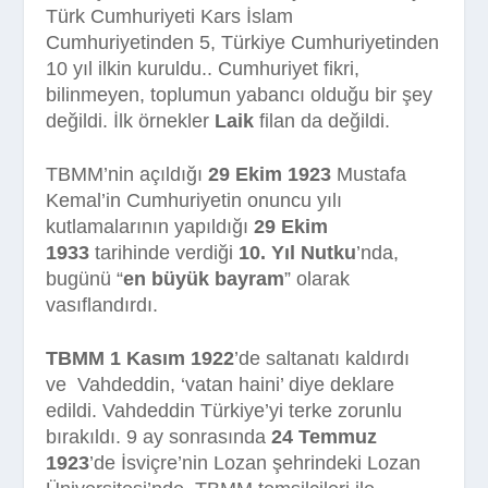
Türk Cumhuriyeti Kars İslam
Cumhuriyetinden 5, Türkiye Cumhuriyetinden
10 yıl ilkin kuruldu.. Cumhuriyet fikri,
bilinmeyen, toplumun yabancı olduğu bir şey
değildi. İlk örnekler
Laik
filan da değildi.
TBMM’nin açıldığı
29 Ekim 1923
Mustafa
Kemal’in Cumhuriyetin onuncu yılı
kutlamalarının yapıldığı
29 Ekim
1933
tarihinde verdiği
10. Yıl Nutku
’nda,
bugünü “
en büyük bayram
” olarak
vasıflandırdı.
TBMM 1 Kasım 1922
’de saltanatı kaldırdı
ve
Vahdeddin, ‘vatan haini’ diye deklare
edildi. Vahdeddin Türkiye’yi terke zorunlu
bırakıldı. 9 ay sonrasında
24 Temmuz
1923
’de İsviçre’nin Lozan şehrindeki Lozan