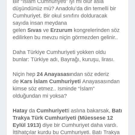
Bir “İslam Cumhuriyeti” iyi mi olur asla
düşündünüz mü? Anadolu’da din temelli bir
Cumhuriyet. Bir okul sınıfını dolduracak
sayıda insan meydana
gelen
Sıvas
ve
Erzurum
kongrelerinden söz
edilirken bu mevzu niçin görmezden gelinir..
Daha Türkiye Cumhuriyeti yokken oldu
bunlar: Türkiye adı, Bayrağı, kuruşu, lirası.
Niçin hep
24 Anayasası
ndan söz ederiz
de
Kars İslam Cumhuriyeti
Anayasasından
kimse söz etmez.. Isminde “İslam”
olduğundan mi yoksa?
Hatay
da
Cumhuriyet
ti aslına bakarsak,
Batı
Trakya Türk Cumhuriyeti (Müessese 12
Eylül 1913)
diye bir Cumhuriyet daha vardı.
İttihatçılar kurdu bu Cumhuriyeti. Batı Trakya