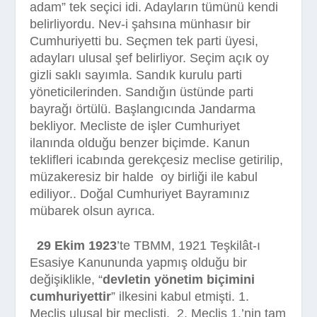
adam” tek seçici idi. Adayların tümünü kendi
belirliyordu. Nev-i şahsına münhasır bir
Cumhuriyetti bu. Seçmen tek parti üyesi,
adayları ulusal şef belirliyor. Seçim açık oy
gizli saklı sayımla. Sandık kurulu parti
yöneticilerinden. Sandığın üstünde parti
bayrağı örtülü. Başlangıcında Jandarma
bekliyor. Mecliste de işler Cumhuriyet
ilanında olduğu benzer biçimde. Kanun
teklifleri icabında gerekçesiz meclise getirilip,
müzakeresiz bir halde
oy birliği ile kabul
ediliyor.. Doğal Cumhuriyet Bayramınız
mübarek olsun ayrıca.
29 Ekim 1923
’te TBMM, 1921 Teşkilât-ı
Esasiye Kanununda yapmış olduğu bir
değişiklikle, “
devletin yönetim biçimini
cumhuriyettir
” ilkesini kabul etmişti. 1.
Meclis ulusal bir meclisti.
2. Meclis 1.’nin tam