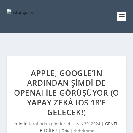
APPLE, GOOGLE’IN
ARDINDAN ŞIMDI DE
OPENAI ILE GÖRÜŞÜYOR (O
YAPAY ZEKÂ IOS 18’E
GELECEK!)
admin
tarafından gönderildi |
Nis 30, 2024
|
GENEL
BİLGİLER
|
0
|