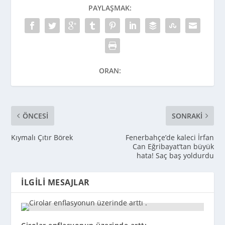
PAYLAŞMAK:
ORAN:
ÖNCESI
SONRAKI
Kıymalı Çıtır Börek
Fenerbahçe’de kaleci İrfan
Can Eğribayat’tan büyük
hata! Saç baş yoldurdu
İLGILI MESAJLAR