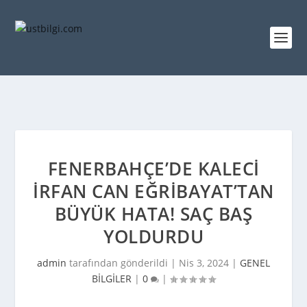
FENERBAHÇE’DE KALECI
İRFAN CAN EĞRIBAYAT’TAN
BÜYÜK HATA! SAÇ BAŞ
YOLDURDU
admin
tarafından gönderildi |
Nis 3, 2024
|
GENEL
BİLGİLER
|
0
|