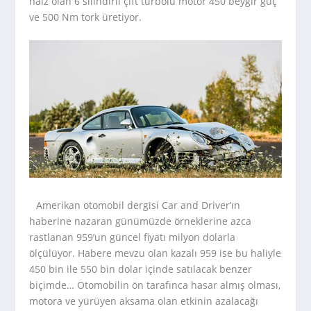
haiz olan 6 silindirli çift turbolu motor 450 beygir güç
ve 500 Nm tork üretiyor.
Amerikan otomobil dergisi Car and Driver’ın
haberine nazaran günümüzde örneklerine azca
rastlanan 959’un güncel fiyatı milyon dolarla
ölçülüyor. Habere mevzu olan kazalı 959 ise bu haliyle
450 bin ile 550 bin dolar içinde satılacak benzer
biçimde… Otomobilin ön tarafınca hasar almış olması,
motora ve yürüyen aksama olan etkinin azalacağı