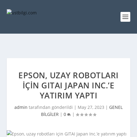
EPSON, UZAY ROBOTLARI
IÇIN GITAI JAPAN INC.’E
YATIRIM YAPTI
admin
tarafından gönderildi |
May 27, 2023
|
GENEL
BİLGİLER
|
0
|