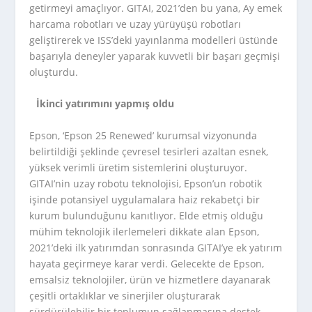
getirmeyi amaçlıyor. GITAI, 2021’den bu yana, Ay emek
harcama robotları ve uzay yürüyüşü robotları
geliştirerek ve ISS’deki yayınlanma modelleri üstünde
başarıyla deneyler yaparak kuvvetli bir başarı geçmişi
oluşturdu.
İkinci yatırımını yapmış oldu
Epson, ‘Epson 25 Renewed’ kurumsal vizyonunda
belirtildiği şeklinde çevresel tesirleri azaltan esnek,
yüksek verimli üretim sistemlerini oluşturuyor.
GITAI’nin uzay robotu teknolojisi, Epson’un robotik
işinde potansiyel uygulamalara haiz rekabetçi bir
kurum bulunduğunu kanıtlıyor. Elde etmiş olduğu
mühim teknolojik ilerlemeleri dikkate alan Epson,
2021’deki ilk yatırımdan sonrasında GITAI’ye ek yatırım
hayata geçirmeye karar verdi. Gelecekte de Epson,
emsalsiz teknolojiler, ürün ve hizmetlere dayanarak
çeşitli ortaklıklar ve sinerjiler oluşturarak
sürdürülebilir bir toplumun sağlanmasına destek