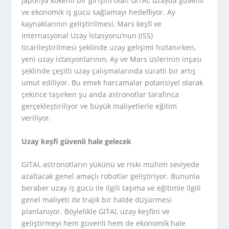
Japonya kökenli bir girişim olan GITAI, uzayda güvenli
ve ekonomik iş gücü sağlamayı hedefliyor. Ay
kaynaklarının geliştirilmesi, Mars keşfi ve
Internasyonal Uzay İstasyonu’nun (ISS)
ticarileştirilmesi şeklinde uzay gelişimi hızlanırken,
yeni uzay istasyonlarının, Ay ve Mars üslerinin inşası
şeklinde çeşitli uzay çalışmalarında süratli bir artış
umut ediliyor. Bu emek harcamalar potansiyel olarak
çekince taşırken şu anda astronotlar tarafınca
gerçekleştiriliyor ve büyük maliyetlerle eğitim
veriliyor.
Uzay keşfi güvenli hale gelecek
GITAI, astronotların yükünü ve riski mühim seviyede
azaltacak genel amaçlı robotlar geliştiriyor. Bununla
beraber uzay iş gücü ile ilgili taşıma ve eğitimle ilgili
genel maliyeti de trajik bir halde düşürmesi
planlanıyor. Böylelikle GITAI, uzay keşfini ve
geliştirmeyi hem güvenli hem de ekonomik hale