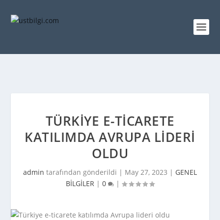
TÜRKIYE E-TICARETE
KATILIMDA AVRUPA LIDERI
OLDU
admin
tarafından gönderildi |
May 27, 2023
|
GENEL
BİLGİLER
|
0
|