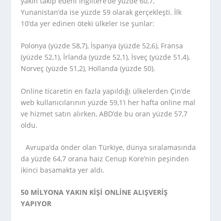
yakın takip edeni İngiltere’de yüzde 60,7,
Yunanistan’da ise yüzde 59 olarak gerçekleşti. İlk
10’da yer edinen öteki ülkeler ise şunlar:
Polonya (yüzde 58,7), İspanya (yüzde 52,6), Fransa
(yüzde 52,1), İrlanda (yüzde 52,1), İsveç (yüzde 51,4),
Norveç (yüzde 51,2), Hollanda (yüzde 50).
Online ticaretin en fazla yapıldığı ülkelerden Çin’de
web kullanıcılarının yüzde 59,1’i her hafta online mal
ve hizmet satın alırken, ABD’de bu oran yüzde 57,7
oldu.
Avrupa’da önder olan Türkiye, dünya sıralamasında
da yüzde 64,7 orana haiz Cenup Kore’nin peşinden
ikinci basamakta yer aldı.
50 MİLYONA YAKIN KİŞİ ONLİNE ALIŞVERİŞ
YAPIYOR