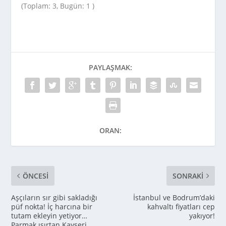
(Toplam: 3, Bugün: 1 )
PAYLAŞMAK:
ORAN:
ÖNCESI
SONRAKI
Aşçıların sır gibi sakladığı
İstanbul ve Bodrum’daki
püf nokta! İç harcına bir
kahvaltı fiyatları cep
tutam ekleyin yetiyor…
yakıyor!
Parmak ısırtan Kayseri