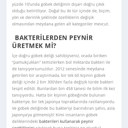
yüzde 10’unda göbek deliğinin dışarı doğru çıkık
olduğu belirtiliyor. Doğal bu iki tür içinde de, biçim,
yön ve derinlik şeklinde özelliklerin değişik
olmasından meydana gelen alt kategoriler mevcut.
BAKTERILERDEN PEYNIR
ÜRETMEK MI?
İçe doğru göbek deliği sahibiyseniz, orada biriken
“pamukçukları” temizlerken bol miktarda bakteri ile
de tanışıyorsunuzdur. 2012 senesinde meydana
getirilen bir araştırmada, bir tek 60 kişinin göbek
deliği içinde 2 bin 300’den fazla değişik türde bakteri
tespit edildi. Bunlardan bin 458 tanesi ile bilim ilk kez
tanışıyordu. Hatta bir kişinin göbeğinde bulunan
bakteriye, bir tek Japonya topraklarında rastlanıyordu.
Ve göbek deliğinde bu bakteriyi barındıran şahıs, asla
Japonya’ya gitmemişti! Kimi insanların göbek
deliklerindeki
bakterileri kullanarak peynir
ürettiklerini
söylesek buna tepkiniz ne olurdu?