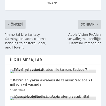
ORAN:
ÖNCESI
SONRAKI
‘Immortal Life’ fantasy
Apple Vision Pro’dan
farming sim adds trauma
“sosyalleşme” özelliği:
bonding to pastoral ideal,
Uzamsal Personalar
and I love it
İLGILI MESAJLAR
T.Rex’in en yakın akrabası ile tanışın: Sadece 71
milyon yıl yaşında!
16/01/2024