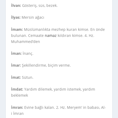
İlvan:
Gösteriş, süs, bezek.
İlyas:
Mersin ağacı
İmam:
Müslümanlıkta mezhep kuran kimse. En önde
bulunan. Cemaate
namaz
kıldıran kimse. 4. Hz.
Muhammed’den
İman:
İnanç.
İmar:
Şekillendirme, biçim verme.
İmat:
Sütun.
İmdat:
Yardım dilemek, yardım istemek, yardım
beklemek
İmran:
Evine bağlı kalan. 2. Hz. Meryem’ in babası, Al-
i İmran