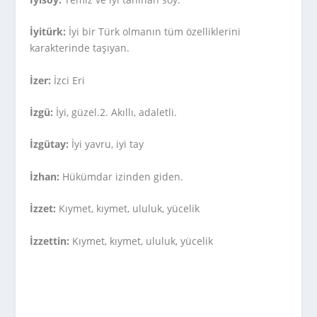
İyitürk:
İyi bir Türk olmanın tüm özelliklerini
karakterinde taşıyan.
İzer:
İzci Eri
İzgü:
İyi, güzel.2. Akıllı, adaletli.
İzgütay:
İyi yavru, iyi tay
İzhan:
Hükümdar izinden giden.
İzzet:
Kıymet, kıymet, ululuk, yücelik
İzzettin:
Kıymet, kıymet, ululuk, yücelik