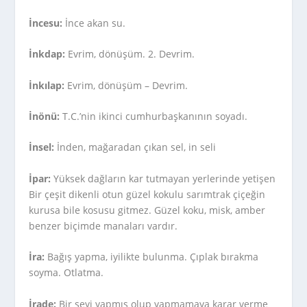
İncesu:
İnce akan su.
İnkdap:
Evrim, dönüşüm. 2. Devrim.
İnkılap:
Evrim, dönüşüm – Devrim.
İnönü:
T.C.’nin ikinci cumhurbaşkanının soyadı.
İnsel:
İnden, mağaradan çıkan sel, in seli
İpar:
Yüksek dağların kar tutmayan yerlerinde yetişen
Bir çeşit dikenli otun güzel kokulu sarımtrak çiçeğin
kurusa bile kosusu gitmez. Güzel koku, misk, amber
benzer biçimde manaları vardır.
İra:
Bağış yapma, iyilikte bulunma. Çıplak bırakma
soyma. Otlatma.
İrade:
Bir şeyi yapmış olup yapmamaya karar verme