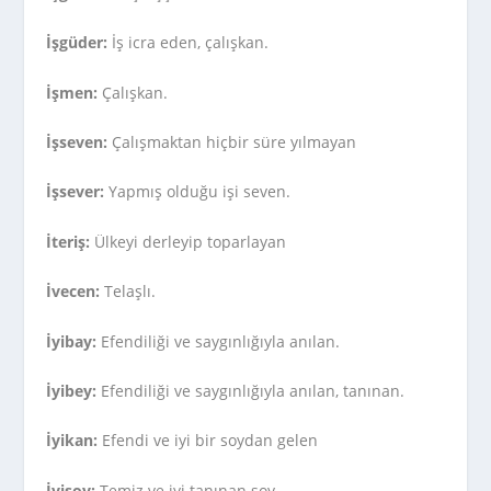
İşgüder:
İş icra eden, çalışkan.
İşmen:
Çalışkan.
İşseven:
Çalışmaktan hiçbir süre yılmayan
İşsever:
Yapmış olduğu işi seven.
İteriş:
Ülkeyi derleyip toparlayan
İvecen:
Telaşlı.
İyibay:
Efendiliği ve saygınlığıyla anılan.
İyibey:
Efendiliği ve saygınlığıyla anılan, tanınan.
İyikan:
Efendi ve iyi bir soydan gelen
İyisoy:
Temiz ve iyi tanınan soy.