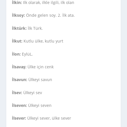
İlkin:
Ilk olarak, ilkle ilgili, ilk olan
İlksoy:
Önde gelen soy. 2. İlk ata.
İlktürk:
İlk Türk.
İlkut:
Kutlu ülke, kutlu yurt
İlon:
EylüL.
İlsavaş:
Ülke için cenk
İlsavun:
Ülkeyi savun
İlsev:
Ülkeyi sev
İlseven:
Ülkeyi seven
İlsever:
Ülkeyi sever, ülke sever