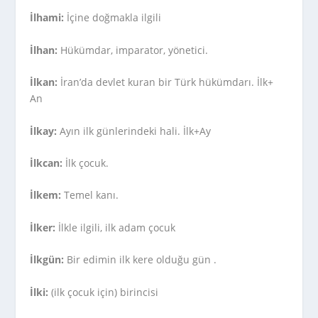
İlhami:
İçine doğmakla ilgili
İlhan:
Hükümdar, imparator, yönetici.
İlkan:
İran’da devlet kuran bir Türk hükümdarı. İlk+
An
İlkay:
Ayın ilk günlerindeki hali. İlk+Ay
İlkcan:
İlk çocuk.
İlkem:
Temel kanı.
İlker:
İlkle ilgili, ilk adam çocuk
İlkgün:
Bir edimin ilk kere olduğu gün .
İlki:
(ilk çocuk için) birincisi