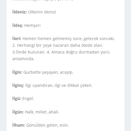
İldeniz:
Ülkenin denizi
İldeş:
Hemşeri
İleri:
Hemen hemen gelmemiş süre, gelecek sonraki.
2. Herhangi bir şeye nazaran daha ötede olan.
3.Önde bulunan. 4. Amaca doğru durmadan yürü
anlamında.
İlgin:
Gurbette yaşayan, acayip.
İlginç:
İlgi uyandıran, ilgi ve dikkat çeken.
İlgü:
Engel.
İlgün:
Halk, millet, ahali.
İlham:
Gönülden gelen, esin.