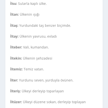
İlsu:
Sularla kaplı ülke.
İltan:
Ülkenin ışığı
İltaş:
Yurdundaki taş benzer biçimde.
İltay:
Ülkenin yavrusu, evladı
İlteber:
Vali, kumandan.
İltekin:
Ülkenin şehzadesi
İltemiz:
Temiz vatan.
İlter:
Yurdunu seven, yurduyla övünen.
İlteriş:
Ülkeyi derleyip toparlayan
İltüzer:
Ülkeyi düzene sokan, derleyip toplayan