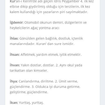
Kur
’an-ı Kerim’de adı geçen İdris Peygamber 4. ilk kez
elbise dikip giydirilmiş olduğu için terzilerin, ilk kez
kalem kullandığı için yazarların piri sayılmaktadır.
İğdemir:
Otomobil okunun demiri, dülgerlerin ve
heykelcilerin ağaç yontma aracı
İhlas:
Gönülden gelen bağlılık, dostluk, içtenlik
manalarındadır. Kuran’ dan sure ismidir.
İhsan:
Affetmek, yardım etmek, iyilik etmektir.
İhvan:
Yakın dostlar, dostlar. 2. Aynı okul yada
tarikattan olan kimseler.
İhya:
Canlandırma, diriltme. 2. Ümit verme,
güçlendirme. 3. Oldukca iyi duruma getirme,
geliştirme, güçlendirme.
İkan:
Yurttaş, yurttaş.