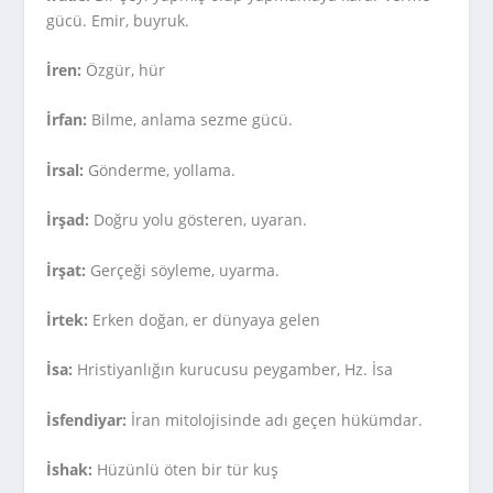
gücü. Emir, buyruk.
İren:
Özgür, hür
İrfan:
Bilme, anlama sezme gücü.
İrsal:
Gönderme, yollama.
İrşad:
Doğru yolu gösteren, uyaran.
İrşat:
Gerçeği söyleme, uyarma.
İrtek:
Erken doğan, er dünyaya gelen
İsa:
Hristiyanlığın kurucusu peygamber, Hz. İsa
İsfendiyar:
İran mitolojisinde adı geçen hükümdar.
İshak:
Hüzünlü öten bir tür kuş