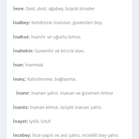
İmre:
Dost, dost, ağabey, büyük birader
İnalbey:
Kendisine inanılan, güvenilen bey.
İnalkut:
İnanılır ve uğurlu kimse,
İnaltekin:
Güvenilir ve biricik olan,
İnan:
İnanmak
İnanç:
Kabullenme, bağlanma.
İnanır:
İnanan şahıs, inanan ve güvenen kimse
İnanöz:
İnanan kimse, özüyle inanan şahıs
İnayet:
İyilik, lütuf
İncebey:
İnce yapılı ve asil şahıs, incelikli bey şahıs