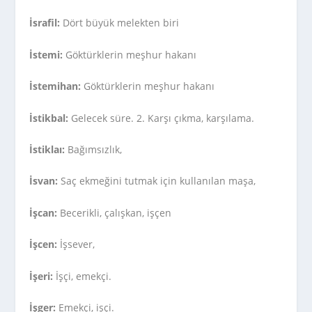
İsrafil:
Dört büyük melekten biri
İstemi:
Göktürklerin meşhur hakanı
İstemihan:
Göktürklerin meşhur hakanı
İstikbal:
Gelecek süre. 2. Karşı çıkma, karşılama.
İstiklaı:
Bağımsızlık,
İsvan:
Saç ekmeğini tutmak için kullanılan maşa,
İşcan:
Becerikli, çalışkan, işçen
İşcen:
İşsever,
İşeri:
İşçi, emekçi.
İşger:
Emekçi, işçi.