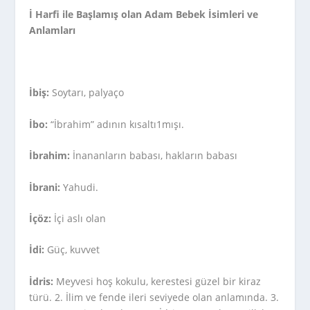
İ Harfi ile Başlamış olan Adam Bebek İsimleri ve
Anlamları
İbiş:
Soytarı, palyaço
İbo:
“İbrahim” adının kısaltı1mışı.
İbrahim:
İnananların babası, hakların babası
İbrani:
Yahudi.
İçöz:
İçi aslı olan
İdi:
Güç, kuvvet
İdris:
Meyvesi hoş kokulu, kerestesi güzel bir kiraz
türü. 2. İlim ve fende ileri seviyede olan anlamında. 3.