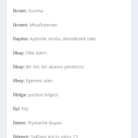
İkram:
Sunma
İkrami:
Misafirperver.
İlaydın:
Aydınlık, mutlu, demokratik ülke.
İlbaş:
Ülke lideri.
İlbay:
Bir ilin, bir obanın yöneticisi
İlbey:
Egemen olan
İlbilge:
yurdun bilgesi
İlçi:
Elçi
İldem:
Pişmanlık duyan.
İldemir:
Sağlam, güçlü şahıs.13