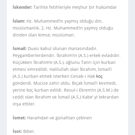
İskender:
Tarihte fetihleriyle meşhur bir hükümdar
İslam:
Hz. Muhammed’in yaymış olduğu din,
müslümanlık. 2. Hz. Muhammed’in yaymış olduğu
dinden olan kimse, müslüman.
İsmail:
Duası kabul olunan manasındadır.
Peygamberlerdendir. İbrahim’in (A.S.) erkek evladıdır.
Küçükken İbrahim’e (A.S.), oğlunu Tanrı için kurban
etmesi emredildi. Halilullah olan İbrahim, İsmail’i
(A.S.) kurban etmek isterken Cenab-ı Hak
koç
gönderdi. Mucize zahir oldu. Bıçak İsmail’i kesmedi,
yerine koç kurban edildi. Resul-i Ekrem’in (A.S.M.) de
ceddi olan İbrahim ve İsmail (A.S.) Kabe’ yi tekrardan
inşa ettiler.
İsmet:
Haramdan ve günahtan çekinen
İsot:
Biber.