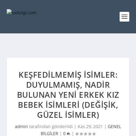
KEŞFEDILMEMIŞ İSIMLER:
DUYULMAMIŞ, NADIR
BULUNAN YENI ERKEK KIZ
BEBEK İSIMLERI (DEĞIŞIK,
GÜZEL İSIMLER)
admin
tarafından gönderildi |
Kas 29, 2021
|
GENEL
BİLGİLER
|
0
|