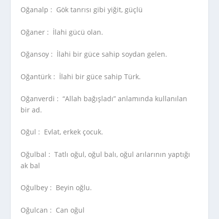
Oğanalp :
Gök tanrısı gibi yiğit, güçlü
Oğaner :
İlahi gücü olan.
Oğansoy :
İlahi bir güce sahip soydan gelen.
Oğantürk :
İlahi bir güce sahip Türk.
Oğanverdi :
“Allah bağışladı” anlamında kullanılan
bir ad.
Oğul :
Evlat, erkek çocuk.
Oğulbal :
Tatlı oğul, oğul balı, oğul arılarının yaptığı
ak bal
Oğulbey :
Beyin oğlu.
Oğulcan :
Can oğul