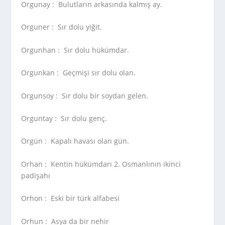
Orgunay :
Bulutların arkasında kalmış ay.
Orguner :
Sır dolu yiğit.
Orgunhan :
Sır dolu hükümdar.
Orgunkan :
Geçmişi sır dolu olan.
Orgunsoy :
Sır dolu bir soydan gelen.
Orguntay :
Sır dolu genç.
Orgün :
Kapalı havası olan gün.
Orhan :
Kentin hükümdarı 2. Osmanlının ikinci
padişahı
Orhon :
Eski bir türk alfabesi
Orhun :
Asya da bir nehir