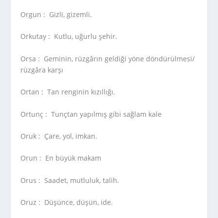
Orgun :
Gizli, gizemli.
Orkutay :
Kutlu, uğurlu şehir.
Orsa :
Geminin, rüzgârın geldiği yöne döndürülmesi/
rüzgâra karşı
Ortan :
Tan renginin kızıllığı.
Ortunç :
Tunçtan yapılmış gibi sağlam kale
Oruk :
Çare, yol, imkan.
Orun :
En büyük makam
Orus :
Saadet, mutluluk, talih.
Oruz :
Düşünce, düşün, ide.