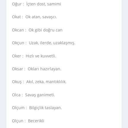
Oğur :
İçten dost, samimi
Okat :
Ok atan, savaşcı.
Okcan :
Ok gibi doğru can
Okçun :
Uzak, ilerde, uzaklaşmış.
Oker :
Hızlı ve kuvvetli.
Oksar :
Okları hazırlayan.
Okuş :
Akıl, zeka, mantıklılık.
Olca :
Savaş ganimeti.
Olçum :
Bilgiçlik taslayan.
Olçun :
Becerikli