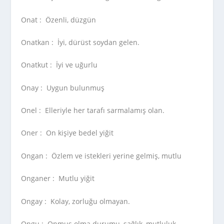
Onat :
Özenli, düzgün
Onatkan :
İyi, dürüst soydan gelen.
Onatkut :
İyi ve uğurlu
Onay :
Uygun bulunmuş
Onel :
Elleriyle her tarafı sarmalamış olan.
Oner :
On kişiye bedel yiğit
Ongan :
Özlem ve istekleri yerine gelmiş, mutlu
Onganer :
Mutlu yiğit
Ongay :
Kolay, zorluğu olmayan.
Ongu :
Onmuş olma durumu, sağlık, mutluluk