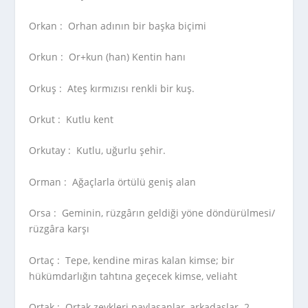
Orkan :
Orhan adının bir başka biçimi
Orkun :
Or+kun (han) Kentin hanı
Orkuş :
Ateş kırmızısı renkli bir kuş.
Orkut :
Kutlu kent
Orkutay :
Kutlu, uğurlu şehir.
Orman :
Ağaçlarla örtülü geniş alan
Orsa :
Geminin, rüzgârın geldiği yöne döndürülmesi/
rüzgâra karşı
Ortaç :
Tepe, kendine miras kalan kimse; bir
hükümdarlığın tahtına geçecek kimse, veliaht
Ortak :
Ortak zevkleri paylaşanlar, arkadaşlar. 2.