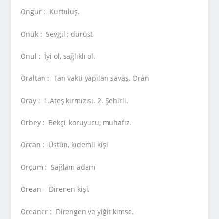
Ongur :
Kurtuluş.
Onuk :
Sevgili; dürüst
Onul :
İyi ol, sağlıklı ol.
Oraltan :
Tan vakti yapılan savaş. Oran
Oray :
1.Ateş kırmızısı. 2. Şehirli.
Orbey :
Bekçi, koruyucu, muhafız.
Orcan :
Üstün, kıdemli kişi
Orçum :
Sağlam adam
Orean :
Direnen kişi.
Oreaner :
Direngen ve yiğit kimse.