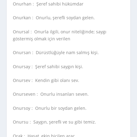
Onurhan :
Şeref sahibi hükümdar
Onurkan :
Onurlu, şerefli soydan gelen.
Onursal :
Onurla ilgili, onur niteliğinde; saygı
göstermiş olmak için verilen
Onursan :
Dürüstlüğüyle nam salmış kişi.
Onursay :
Şeref sahibi saygın kişi.
Onursev :
Kendin gibi olanı sev.
Onurseven :
Onurlu insanları seven.
Onursoy :
Onurlu bir soydan gelen.
Onursu :
Saygın, şerefli ve su gibi temiz.
Orak :
Hasat, ekin biçilen araç.