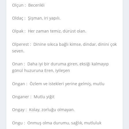
Olçun :
Becerikli
Oldaç :
Şişman, iri yapılı.
Olpak :
Her zaman temiz, dürüst olan.
Olperest :
Dinine sıkıca bağlı kimse, dindar, dinini çok
seven.
Onan :
Daha iyi bir duruma giren, eksiği kalmayıp
gönül huzuruna Eren, iyileşen
Ongan :
Özlem ve istekleri yerine gelmiş, mutlu
Onganer :
Mutlu yiğit
Ongay :
Kolay, zorluğu olmayan.
Ongu :
Onmuş olma durumu, sağlık, mutluluk