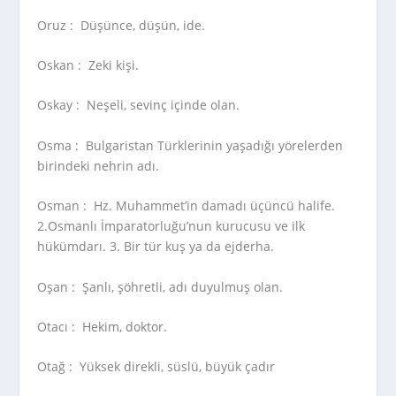
Oruz :
Düşünce, düşün, ide.
Oskan :
Zeki kişi.
Oskay :
Neşeli, sevinç içinde olan.
Osma :
Bulgaristan Türklerinin yaşadığı yörelerden
birindeki nehrin adı.
Osman :
Hz. Muhammet’in damadı üçüncü halife.
2.Osmanlı İmparatorluğu’nun kurucusu ve ilk
hükümdarı. 3. Bir tür kuş ya da ejderha.
Oşan :
Şanlı, şöhretli, adı duyulmuş olan.
Otacı :
Hekim, doktor.
Otağ :
Yüksek direkli, süslü, büyük çadır