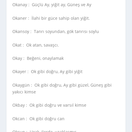
Okanay :
Güçlü Ay, yiğit ay, Güneş ve Ay
Okaner :
İlahi bir güce sahip olan yiğit.
Okansoy :
Tanrı soyundan, gök tanrısı soylu
Okat :
Ok atan, savaşcı.
Okay :
Beğeni, onaylamak
Okayer :
Ok gibi doğru, Ay gibi yiğit
Okaygün :
Ok gibi doğru, Ay gibi güzel, Güneş gibi
yakıcı kimse
Okbay :
Ok gibi doğru ve varsıl kimse
Okcan :
Ok gibi doğru can
Okçun :
Uzak, ilerde, uzaklaşmış.