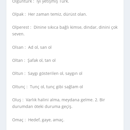
Olguntürk :
İyi yetişmiş Türk.
Olpak :
Her zaman temiz, dürüst olan.
Olperest :
Dinine sıkıca bağlı kimse, dindar, dinini çok
seven.
Olsan :
Ad ol, san ol
Oltan :
Şafak ol, tan ol
Oltun :
Saygı gösterilen ol, saygın ol
Oltunç :
Tunç ol, tunç gibi sağlam ol
Oluş :
Varlık halini alma, meydana gelme. 2. Bir
durumdan öteki duruma geçiş.
Omaç :
Hedef, gaye, amaç.