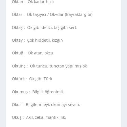
Oktan :
Ok kadar hızlı
Oktar :
Ok taşıyıcı / Ok+dar (Bayraktargibi)
Oktaş :
Ok gibi delici, taş gibi sert.
Oktay :
Çok hiddetli, kızgın
Oktuğ :
Ok atan, okçu.
Oktunç :
Ok tuncu; tunçtan yapılmış ok
Oktürk :
Ok gibi Türk
Okumuş :
Bilgili, öğrenimli.
Okur :
Bilgilenmeyi, okumayı seven.
Okuş :
Akıl, zeka, mantıklılık.