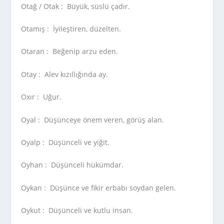
Otağ / Otak :
Büyük, süslü çadır.
Otamış :
İyileştiren, düzelten.
Otaran :
Beğenip arzu eden.
Otay :
Alev kızıllığında ay.
Oxır :
Uğur.
Oyal :
Düşünceye önem veren, görüş alan.
Oyalp :
Düşünceli ve yiğit.
Oyhan :
Düşünceli hükümdar.
Oykan :
Düşünce ve fikir erbabı soydan gelen.
Oykut :
Düşünceli ve kutlu insan.