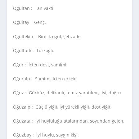
Oğultan :
Tan vakti
Oğultay :
Genç.
Oğultekin :
Biricik oğul, şehzade
Oğultürk :
Türkoğlu
Oğur :
İçten dost, samimi
Oğuralp :
Samimi, içten erkek.
Oğuz :
Gürbüz, delikanlı, temiz yaratılmış, iyi, doğru
Oğuzalp :
Güçlü yiğit, iyi yürekli yiğit, dost yiğit
Oğuzata :
İyi huyluluğu atalarından, soyundan gelen.
Oğuzbay :
İyi huylu, saygın kişi.