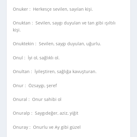
Onuker :
Herkesçe sevilen, sayılan kişi.
Onuktan :
Sevilen, saygı duyulan ve tan gibi ışıltılı
kişi.
Onuktekin :
Sevilen, saygı duyulan, uğurlu.
Onul :
İyi ol, sağlıklı ol.
Onultan :
İyileştiren, sağlığa kavuşturan.
Onur :
Özsaygı, şeref
Onural :
Onur sahibi ol
Onuralp :
Saygıdeğer, aziz, yiğit
Onuray :
Onurlu ve Ay gibi güzel