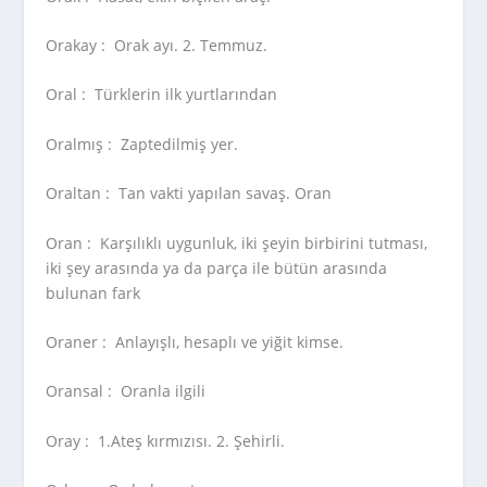
Orakay :
Orak ayı. 2. Temmuz.
Oral :
Türklerin ilk yurtlarından
Oralmış :
Zaptedilmiş yer.
Oraltan :
Tan vakti yapılan savaş. Oran
Oran :
Karşılıklı uygunluk, iki şeyin birbirini tutması,
iki şey arasında ya da parça ile bütün arasında
bulunan fark
Oraner :
Anlayışlı, hesaplı ve yiğit kimse.
Oransal :
Oranla ilgili
Oray :
1.Ateş kırmızısı. 2. Şehirli.