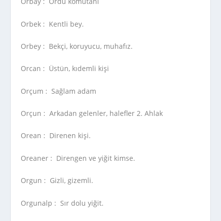
Orbay :
Ordu komutanı
Orbek :
Kentli bey.
Orbey :
Bekçi, koruyucu, muhafız.
Orcan :
Üstün, kıdemli kişi
Orçum :
Sağlam adam
Orçun :
Arkadan gelenler, halefler 2. Ahlak
Orean :
Direnen kişi.
Oreaner :
Direngen ve yiğit kimse.
Orgun :
Gizli, gizemli.
Orgunalp :
Sır dolu yiğit.