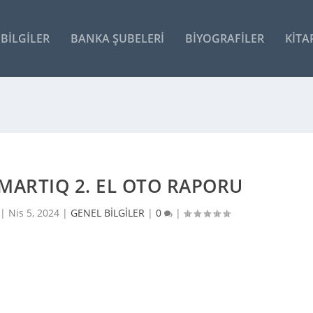
BILGILER
BANKA ŞUBELERI
BIYOGRAFILER
KITA
MARTIQ 2. EL OTO RAPORU
 |
Nis 5, 2024
|
GENEL BİLGİLER
|
0
|