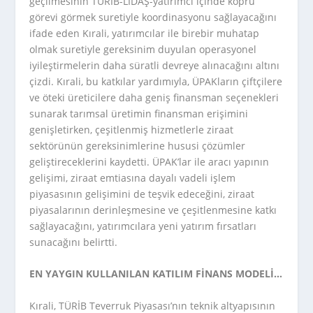
geçilmesinin TÜRİB-LİDAŞ-yatırımcı içinde köprü
görevi görmek suretiyle koordinasyonu sağlayacağını
ifade eden Kırali, yatırımcılar ile birebir muhatap
olmak suretiyle gereksinim duyulan operasyonel
iyileştirmelerin daha süratli devreye alınacağını altını
çizdi. Kırali, bu katkılar yardımıyla, ÜPAKların çiftçilere
ve öteki üreticilere daha geniş finansman seçenekleri
sunarak tarımsal üretimin finansman erişimini
genişletirken, çeşitlenmiş hizmetlerle ziraat
sektörünün gereksinimlerine hususi çözümler
geliştireceklerini kaydetti. ÜPAK’lar ile aracı yapının
gelişimi, ziraat emtiasına dayalı vadeli işlem
piyasasının gelişimini de teşvik edeceğini, ziraat
piyasalarının derinleşmesine ve çeşitlenmesine katkı
sağlayacağını, yatırımcılara yeni yatırım fırsatları
sunacağını belirtti.
EN YAYGIN KULLANILAN KATILIM FİNANS MODELİ…
Kırali, TÜRİB Teverruk Piyasası’nın teknik altyapısının