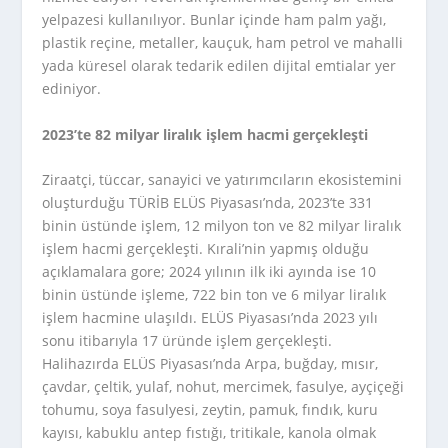
yelpazesi kullanılıyor. Bunlar içinde ham palm yağı,
plastik reçine, metaller, kauçuk, ham petrol ve mahalli
yada küresel olarak tedarik edilen dijital emtialar yer
ediniyor.
2023’te 82 milyar liralık işlem hacmi gerçekleşti
Ziraatçi, tüccar, sanayici ve yatırımcıların ekosistemini
oluşturduğu TÜRİB ELÜS Piyasası’nda, 2023’te 331
binin üstünde işlem, 12 milyon ton ve 82 milyar liralık
işlem hacmi gerçekleşti. Kırali’nin yapmış olduğu
açıklamalara gore; 2024 yılının ilk iki ayında ise 10
binin üstünde işleme, 722 bin ton ve 6 milyar liralık
işlem hacmine ulaşıldı. ELÜS Piyasası’nda 2023 yılı
sonu itibarıyla 17 üründe işlem gerçekleşti.
Halihazırda ELÜS Piyasası’nda Arpa, buğday, mısır,
çavdar, çeltik, yulaf, nohut, mercimek, fasulye, ayçiçeği
tohumu, soya fasulyesi, zeytin, pamuk, fındık, kuru
kayısı, kabuklu antep fıstığı, tritikale, kanola olmak