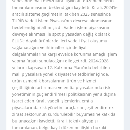
senesinde mali mevzulara ilişkin alt düzenlemelerin
tamamlanmasının beklendiğini kaydetti. Kırali, 2024’te
aracılı sisteme geçilmesini takiben 2025 senesinde
TÜRİB Vadeli İşlem Piyasası’nın devreye alınmasının
hedeflendiğini altını çizdi. Vadeli işlem piyasasının
devreye alınması ile spot piyasadan değişik olarak
ELÜS’e dayalı ürünlerde ileri vadeli fiyat oluşumu
sağlanacağını ve ihtimaller içinde fiyat
dalgalanmalarına karşı evvelde korunma amaçlı işlem
yapma fırsatı sunulacağını dile getirdi. 2024-2028
yıllarını kapsayan 12. Kalkınma Planı’nda belirtilen
mali piyasalara yönelik siyaset ve tedbirler içinde,
ürün uzmanlık borsalarının ürün ve hizmet
çeşitliliğinin artırılması ve emtia piyasalarında risk
yönetiminin güçlendirilmesi politikasının yer aldığına
işaret eden Kırali, vadeli işlemlerin, emtia
piyasalarında risk yönetim araçlarını çeşitlendirerek
ziraat sektörünün sürdürülebilir büyümesine katkıda
bulunacağını kaydetti. Kırali, teknik altyapısı
tamamlanan, belge-kayıt düzenine ilişkin hukuki