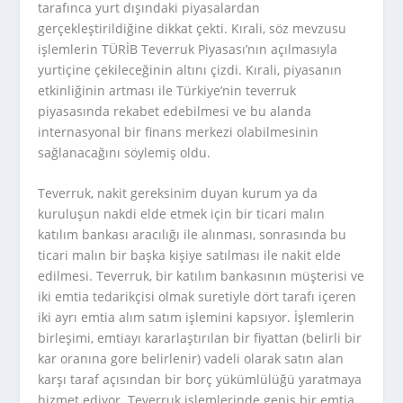
tarafınca yurt dışındaki piyasalardan
gerçekleştirildiğine dikkat çekti. Kırali, söz mevzusu
işlemlerin TÜRİB Teverruk Piyasası’nın açılmasıyla
yurtiçine çekileceğinin altını çizdi. Kırali, piyasanın
etkinliğinin artması ile Türkiye’nin teverruk
piyasasında rekabet edebilmesi ve bu alanda
internasyonal bir finans merkezi olabilmesinin
sağlanacağını söylemiş oldu.
Teverruk, nakit gereksinim duyan kurum ya da
kuruluşun nakdi elde etmek için bir ticari malın
katılım bankası aracılığı ile alınması, sonrasında bu
ticari malın bir başka kişiye satılması ile nakit elde
edilmesi. Teverruk, bir katılım bankasının müşterisi ve
iki emtia tedarikçisi olmak suretiyle dört tarafı içeren
iki ayrı emtia alım satım işlemini kapsıyor. İşlemlerin
birleşimi, emtiayı kararlaştırılan bir fiyattan (belirli bir
kar oranına gore belirlenir) vadeli olarak satın alan
karşı taraf açısından bir borç yükümlülüğü yaratmaya
hizmet ediyor. Teverruk işlemlerinde geniş bir emtia