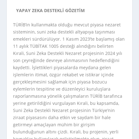
YAPAY ZEKA DESTEKLİ GÖZETİM
TÜRİB’in kullanmakta olduğu mevcut piyasa nezaret
sisteminin, suni zeka destekli altyapıya taşınması
emekleri sürdürülüyor. 1 Kasım 2023’te başlamış olan
11 aylık TÜBİTAK 1005 desteği alındığını belirten
Kırali, Suni Zeka Destekli Nezaret projesinin 2024 yılı
son çeyreğinde devreye alınmasının hedeflendiğini
kaydetti. İşlettikleri piyasalarda meydana gelen
işlemlerin itimat, özgür rekabet ve istikrar içinde
gerçekleşmesini sağlamak için piyasa bozucu
eylemlerin tespitine ve düzenleyici kuruluşlara
raporlanmasına yönelik çalışmaların TÜRİB tarafınca
yerine getirildiğini vurgulayan Kırali, bu kapsamda,
Suni Zeka Destekli Nezaret projesinin Türkiye’nin
ziraat piyasasını daha etkin ve saydam bir hale
getirmeyi amaçlayan mühim bir girişim
bulunduğunun altını çizdi. Kırali, bu projenin, yerli
kaynaklar kullanılarak geliştirilmekte olup, ziraat