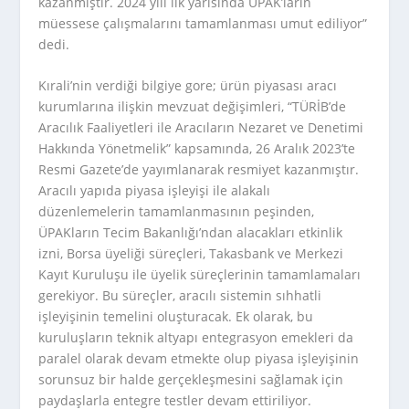
kazanmıştır. 2024 yılı ilk yarısında ÜPAK’ların
müessese çalışmalarını tamamlanması umut ediliyor”
dedi.
Kırali’nin verdiği bilgiye gore; ürün piyasası aracı
kurumlarına ilişkin mevzuat değişimleri, “TÜRİB’de
Aracılık Faaliyetleri ile Aracıların Nezaret ve Denetimi
Hakkında Yönetmelik” kapsamında, 26 Aralık 2023’te
Resmi Gazete’de yayımlanarak resmiyet kazanmıştır.
Aracılı yapıda piyasa işleyişi ile alakalı
düzenlemelerin tamamlanmasının peşinden,
ÜPAKların Tecim Bakanlığı’ndan alacakları etkinlik
izni, Borsa üyeliği süreçleri, Takasbank ve Merkezi
Kayıt Kuruluşu ile üyelik süreçlerinin tamamlamaları
gerekiyor. Bu süreçler, aracılı sistemin sıhhatli
işleyişinin temelini oluşturacak. Ek olarak, bu
kuruluşların teknik altyapı entegrasyon emekleri da
paralel olarak devam etmekte olup piyasa işleyişinin
sorunsuz bir halde gerçekleşmesini sağlamak için
paydaşlarla entegre testler devam ettiriliyor.