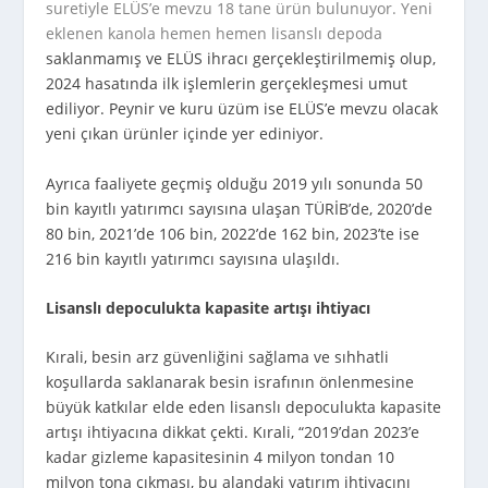
suretiyle ELÜS’e mevzu 18 tane ürün bulunuyor. Yeni
eklenen kanola hemen hemen lisanslı depoda
saklanmamış ve ELÜS ihracı gerçekleştirilmemiş olup,
2024 hasatında ilk işlemlerin gerçekleşmesi umut
ediliyor. Peynir ve kuru üzüm ise ELÜS’e mevzu olacak
yeni çıkan ürünler içinde yer ediniyor.
Ayrıca faaliyete geçmiş olduğu 2019 yılı sonunda 50
bin kayıtlı yatırımcı sayısına ulaşan TÜRİB’de, 2020’de
80 bin, 2021’de 106 bin, 2022’de 162 bin, 2023’te ise
216 bin kayıtlı yatırımcı sayısına ulaşıldı.
Lisanslı depoculukta kapasite artışı ihtiyacı
Kırali, besin arz güvenliğini sağlama ve sıhhatli
koşullarda saklanarak besin israfının önlenmesine
büyük katkılar elde eden lisanslı depoculukta kapasite
artışı ihtiyacına dikkat çekti. Kırali, “2019’dan 2023’e
kadar gizleme kapasitesinin 4 milyon tondan 10
milyon tona çıkması, bu alandaki yatırım ihtiyacını