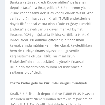
Bankası ve Ziraat Kredi Kooperatifleri’nce lisanslı
depolar tarafınca ihraç edilen ELÜS tutarının yüzde
75’ine kadar azami dokuz ay vadeli olarak faizsiz kredi
verilebildiğini kaydeden Kırali, “TÜRİB endekslerine
dayalı ilk finansal vasıta olan TÜRİB Buğday Ekmeklik
Endeksi’ne dayalı varlığa dayalı menkul kıymet
ihracını, 2024 yılı Şubat’ta ilk kira sertifikası (sukuk)
ihracı izledi. Bu adımlar çiftçiler için finansman
kaynaklarında mühim yenilikler olarak kaydedilirken,
hem de Türkiye finans piyasasında güvenilir
karşılaştırma ölçütü TÜRİB Tarımsal Ürün
Endeksleri’nin ziraat sektörüne yönelik finansal
ürünlerin tasarımında mühim rol üstlenmesini
sağlamış oldu” dedi.
2029’a kadar gelir ve kurumlar vergisi muafiyeti
Kırali, ELÜS, lisanslı depoculuk ve TÜRİB ELÜS Piyasası
üstünden üreticilere sunulan destek ve teşviklere de
değindi. ELÜS’e yönelik desteklerin; çiftçilerin,