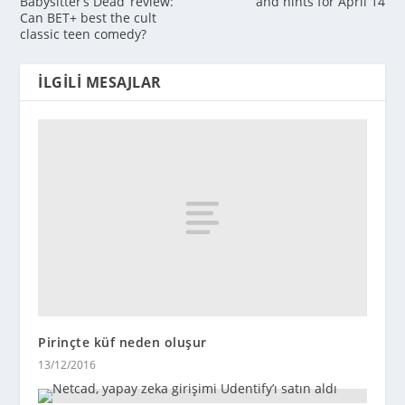
Babysitter’s Dead’ review:
and hints for April 14
Can BET+ best the cult
classic teen comedy?
İLGILI MESAJLAR
Pirinçte küf neden oluşur
13/12/2016