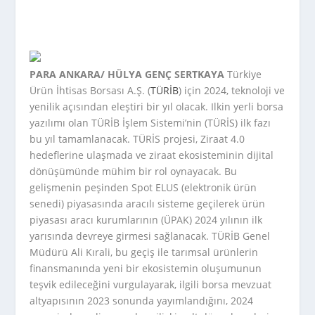
PARA ANKARA/ HÜLYA GENÇ SERTKAYA
Türkiye
Ürün İhtisas Borsası A.Ş. (
TÜRİB
) için 2024, teknoloji ve
yenilik açısından eleştiri bir yıl olacak. Ilkin yerli borsa
yazılımı olan TÜRİB İşlem Sistemi’nin (TÜRİS) ilk fazı
bu yıl tamamlanacak. TÜRİS projesi, Ziraat 4.0
hedeflerine ulaşmada ve ziraat ekosisteminin dijital
dönüşümünde mühim bir rol oynayacak. Bu
gelişmenin peşinden Spot ELUS (elektronik ürün
senedi) piyasasında aracılı sisteme geçilerek ürün
piyasası aracı kurumlarının (ÜPAK) 2024 yılının ilk
yarısında devreye girmesi sağlanacak. TÜRİB Genel
Müdürü Ali Kırali, bu geçiş ile tarımsal ürünlerin
finansmanında yeni bir ekosistemin oluşumunun
teşvik edileceğini vurgulayarak, ilgili borsa mevzuat
altyapısının 2023 sonunda yayımlandığını, 2024