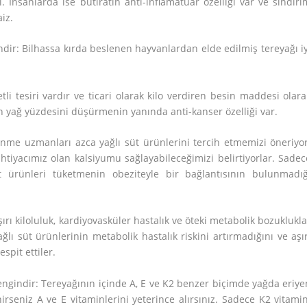
i. İnsanlarda ise bütiratın anti-inflamatuar özelliği var ve sindiri
iz.
ndir: Bilhassa kırda beslenen hayvanlardan elde edilmiş tereyağı iy
i tesiri vardır ve ticari olarak kilo verdiren besin maddesi olara
n yağ yüzdesini düşürmenin yanında anti-kanser özelliği var.
lenme uzmanları azca yağlı süt ürünlerini tercih etmemizi öneriyor
htiyacımız olan kalsiyumu sağlayabileceğimizi belirtiyorlar. Sadec
t ürünleri tüketmenin obeziteyle bir bağlantısının bulunmadığ
ırı kiloluluk, kardiyovasküler hastalık ve öteki metabolik bozuklukla
ağlı süt ürünlerinin metabolik hastalık riskini artırmadığını ve aşır
spit ettiler.
ngindir: Tereyağının içinde A, E ve K2 benzer biçimde yağda eriye
irseniz A ve E vitaminlerini yeterince alırsınız. Sadece K2 vitamin