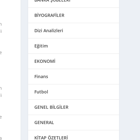
BİYOGRAFİLER
n
Dizi Analizleri
i
Eğitim
e
EKONOMİ
Finans
n
Futbol
i
GENEL BİLGİLER
e
GENERAL
KİTAP ÖZETLERİ
a