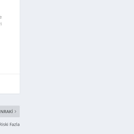
e
i
NRAKI
iski Fazla