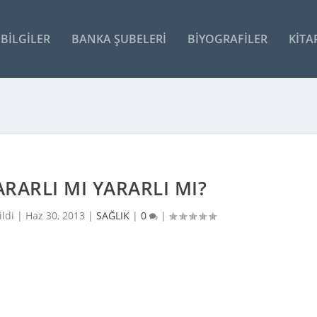
BILGILER
BANKA ŞUBELERI
BIYOGRAFILER
KITA
ARARLI MI YARARLI MI?
ildi |
Haz 30, 2013
|
SAĞLIK
|
0
|