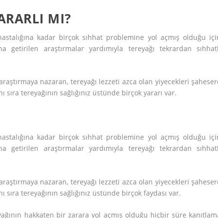
ARARLI MI?
astalığına kadar birçok sıhhat problemine yol açmış olduğu içi
getirilen araştırmalar yardımıyla tereyağı tekrardan sıhhatl
araştırmaya nazaran, tereyağı lezzeti azca olan yiyecekleri şaheser
 sıra tereyağının sağlığınız üstünde birçok yararı var.
astalığına kadar birçok sıhhat problemine yol açmış olduğu içi
getirilen araştırmalar yardımıyla tereyağı tekrardan sıhhatl
araştırmaya nazaran, tereyağı lezzeti azca olan yiyecekleri şaheser
 sıra tereyağının sağlığınız üstünde birçok faydası var.
yağının hakkaten bir zarara yol açmış olduğu hiçbir süre kanıtlam