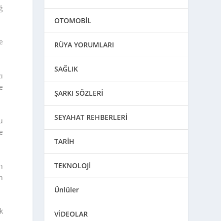
ğ
OTOMOBİL
e
RÜYA YORUMLARI
SAĞLIK
ı
e
ŞARKI SÖZLERİ
SEYAHAT REHBERLERİ
u
e
TARİH
TEKNOLOJİ
n
n
Ünlüler
k
VİDEOLAR