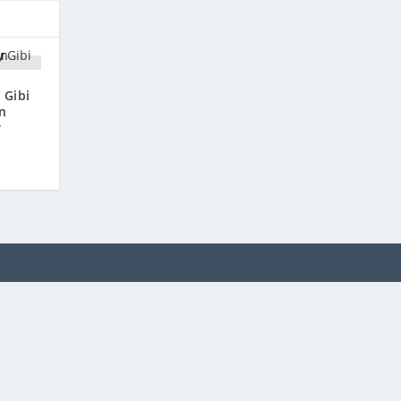
 Gibi
ın
r