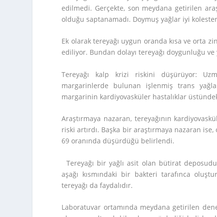
edilmedi. Gerçekte, son meydana getirilen ara
olduğu saptanamadı. Doymuş yağlar iyi kolestero
Ek olarak tereyağı uygun oranda kısa ve orta zin
ediliyor. Bundan dolayı tereyağı doygunluğu ve y
Tereyağı kalp krizi riskini düşürüyor: Uzm
margarinlerde bulunan işlenmiş trans yağlar
margarinin kardiyovasküler hastalıklar üstündeki 
Araştırmaya nazaran, tereyağının kardiyovaskü
riski artırdı. Başka bir araştırmaya nazaran ise,
69 oranında düşürdüğü belirlendi.
Tereyağı bir yağlı asit olan bütirat deposud
aşağı kısmındaki bir bakteri tarafınca oluş
tereyağı da faydalıdır.
Laboratuvar ortamında meydana getirilen deneyl