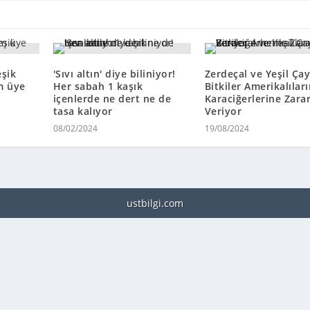
eşik
'Sıvı altın' diye biliniyor!
Zerdeçal ve Yeşil Çay
am üye
Her sabah 1 kaşık
Bitkiler Amerikalılar
içenlerde ne dert ne de
Karaciğerlerine Zara
tasa kalıyor
Veriyor
08/02/2024
19/08/2024
ustbilgi.com