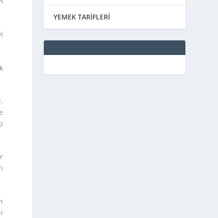
m
YEMEK TARİFLERİ
i
k
.
e
ı
r
ı
n
i