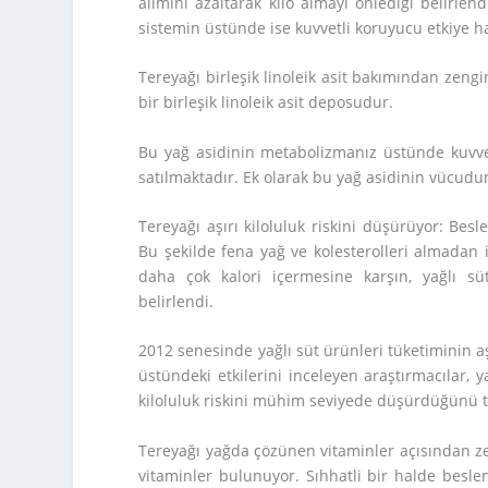
alımını azaltarak kilo almayı önlediği belirlend
sistemin üstünde ise kuvvetli koruyucu etkiye ha
Tereyağı birleşik linoleik asit bakımından zengi
bir birleşik linoleik asit deposudur.
Bu yağ asidinin metabolizmanız üstünde kuvvetl
satılmaktadır. Ek olarak bu yağ asidinin vücudu
Tereyağı aşırı kiloluluk riskini düşürüyor: Bes
Bu şekilde fena yağ ve kolesterolleri almadan i
daha çok kalori içermesine karşın, yağlı sü
belirlendi.
2012 senesinde yağlı süt ürünleri tüketiminin aş
üstündeki etkilerini inceleyen araştırmacılar, y
kiloluluk riskini mühim seviyede düşürdüğünü te
Tereyağı yağda çözünen vitaminler açısından ze
vitaminler bulunuyor. Sıhhatli bir halde beslen