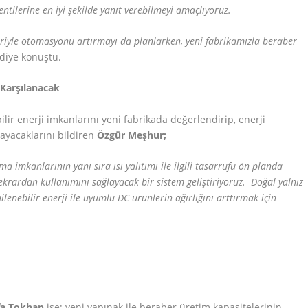
ntilerine en iyi şekilde yanıt verebilmeyi amaçlıyoruz.
eriyle otomasyonu artırmayı da planlarken, yeni fabrikamızla beraber
diye konuştu.
 Karşılanacak
ir enerji imkanlarını yeni fabrikada değerlendirip, enerji
layacaklarını bildiren
Özgür Meşhur;
 imkanlarının yanı sıra ısı yalıtımı ile ilgili tasarrufu ön planda
tekrardan kullanımını sağlayacak bir sistem geliştiriyoruz. Doğal yalnız
ilenebilir enerji ile uyumlu DC ürünlerin ağırlığını arttırmak için
fa Tokhan
ise; yeni yapınak ile beraber üretim kapasitelerinin