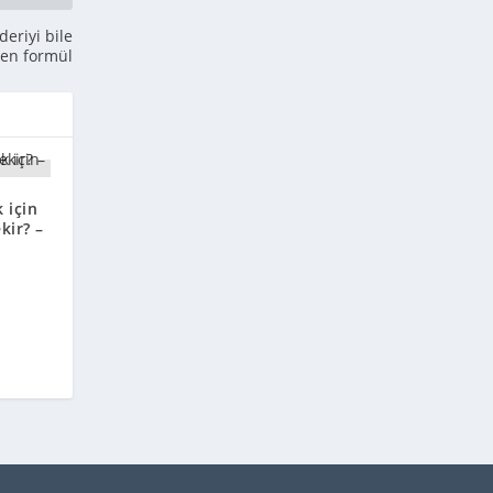
deriyi bile
iren formül
 için
kir? –