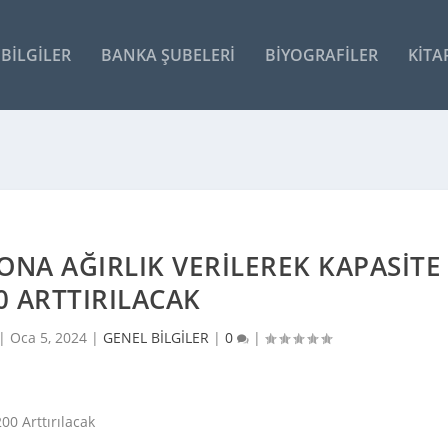
BILGILER
BANKA ŞUBELERI
BIYOGRAFILER
KITA
ONA AĞIRLIK VERILEREK KAPASITE
0 ARTTIRILACAK
 |
Oca 5, 2024
|
GENEL BİLGİLER
|
0
|