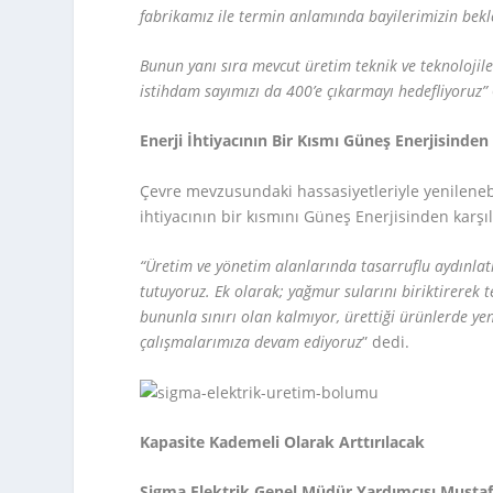
fabrikamız ile termin anlamında bayilerimizin bekle
Bunun yanı sıra mevcut üretim teknik ve teknolojil
istihdam sayımızı da 400’e çıkarmayı hedefliyoruz”
Enerji İhtiyacının Bir Kısmı Güneş Enerjisinden
Çevre mevzusundaki hassasiyetleriyle yenilenebil
ihtiyacının bir kısmını Güneş Enerjisinden karşı
“Üretim ve yönetim alanlarında tasarruflu aydınlatma
tutuyoruz. Ek olarak; yağmur sularını biriktirerek 
bununla sınırı olan kalmıyor, ürettiği ürünlerde yen
çalışmalarımıza devam ediyoruz
” dedi.
Kapasite Kademeli Olarak Arttırılacak
Sigma Elektrik Genel Müdür Yardımcısı Musta