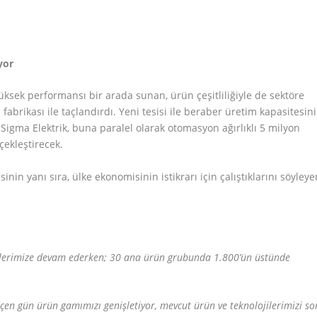
yor
ksek performansı bir arada sunan, ürün çeşitliliğiyle de sektöre
i fabrikası ile taçlandırdı. Yeni tesisi ile beraber üretim kapasitesini
Sigma Elektrik, buna paralel olarak otomasyon ağırlıklı 5 milyon
rçekleştirecek.
inin yanı sıra, ülke ekonomisinin istikrarı için çalıştıklarını söyleye
etlerimize devam ederken; 30 ana ürün grubunda 1.800’ün üstünde
eçen gün ürün gamımızı genişletiyor, mevcut ürün ve teknolojilerimizi so