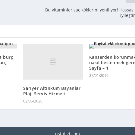
Bu vitaminler saç köklerini yeniliyor! Hassas 
iyileşt
a burç
Kanserden korunmak
urç
nasıl beslenmek gere
Sayfa – 1
27/01/2019
Sarıyer Altınkum Bayanlar
Plajı Servis Hizmeti
02/05/2020
ustbilgi.com