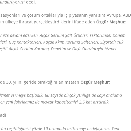
ründürüyoruz”
dedi.
izasyonları ve çözüm ortaklarıyla iç piyasanın yanı sıra Avrupa, ABD
ın ülkeye ihracat gerçekleştirdiklerini ifade eden
Özgür Meşhur;
imize devam ederken, Alçak Gerilim Şalt Ürünleri sektöründe; Dönem
leri, Güç Kontaktörleri, Kaçak Akım Koruma Şalterleri, Sigortalı Yük
çeşitli Alçak Gerilim Koruma, Denetim ve Ölçü Cihazlarıyla hizmet
de 30. yılını geride bıraktığını anımsatan
Özgür Meşhur;
a hizmet vermeye başladık. Bu sayede birçok yeniliğe de kapı aralama
en yeni fabrikamız ile mevcut kapasitemizi 2.5 kat arttırdık.
ün çeşitliliğimizi yüzde 10 oranında arttırmayı hedefliyoruz. Yeni