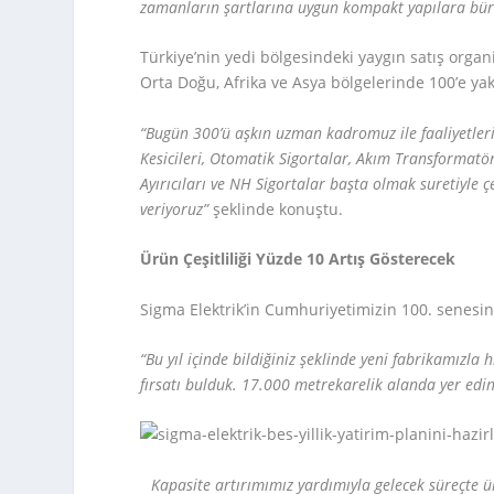
zamanların şartlarına uygun kompakt yapılara bü
Türkiye’nin yedi bölgesindeki yaygın satış organ
Orta Doğu, Afrika ve Asya bölgelerinde 100’e yak
“Bugün 300’ü aşkın uzman kadromuz ile faaliyetler
Kesicileri, Otomatik Sigortalar, Akım Transformatör
Ayırıcıları ve NH Sigortalar başta olmak suretiyle 
veriyoruz”
şeklinde konuştu.
Ürün Çeşitliliği Yüzde 10 Artış Gösterecek
Sigma Elektrik’in Cumhuriyetimizin 100. senesin
“Bu yıl içinde bildiğiniz şeklinde yeni fabrikamızl
fırsatı bulduk. 17.000 metrekarelik alanda yer edin
Kapasite artırımımız yardımıyla gelecek süreçte ür