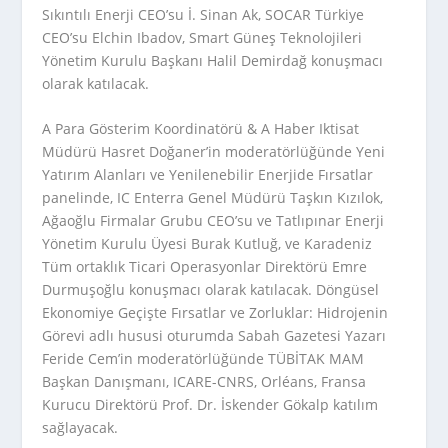
Sıkıntılı Enerji CEO’su İ. Sinan Ak, SOCAR Türkiye
CEO’su Elchin Ibadov, Smart Güneş Teknolojileri
Yönetim Kurulu Başkanı Halil Demirdağ konuşmacı
olarak katılacak.
A Para Gösterim Koordinatörü & A Haber Iktisat
Müdürü Hasret Doğaner’in moderatörlüğünde Yeni
Yatırım Alanları ve Yenilenebilir Enerjide Fırsatlar
panelinde, IC Enterra Genel Müdürü Taşkın Kızılok,
Ağaoğlu Firmalar Grubu CEO’su ve Tatlıpınar Enerji
Yönetim Kurulu Üyesi Burak Kutluğ, ve Karadeniz
Tüm ortaklık Ticari Operasyonlar Direktörü Emre
Durmuşoğlu konuşmacı olarak katılacak. Döngüsel
Ekonomiye Geçişte Fırsatlar ve Zorluklar: Hidrojenin
Görevi adlı hususi oturumda Sabah Gazetesi Yazarı
Feride Cem’in moderatörlüğünde TÜBİTAK MAM
Başkan Danışmanı, ICARE-CNRS, Orléans, Fransa
Kurucu Direktörü Prof. Dr. İskender Gökalp katılım
sağlayacak.