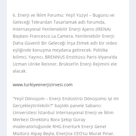
6. Enerji ve İklim Forumu: Yeşil Yüzyıl – Bugünü ve
Geleceği Tekrardan Tasarlamak adlı forumda,
Internasyonal Yenilenebilir Enerji Ajansı (IRENA)
Başkanı Francesco La Camera, Yenilenebilir Enerji:
Daha Güvenli Bir Geleceği İnşa Etmek adlı bir video
eşliğinde konuşma meydana getirecek. Politika
bilimci, Yayıncı, BRENNUS Enstitüsü Paris-Viyana’da
Uzman Ulrike Reisner, Brüksel’in Enerji Rejimini ele
alacak.
www.turkiyeenerjizirvesi.com
“Yeşil Dönüşüm – Enerji Endüstrisi Dönüşümü Iyi mi
Gerçekleştirilebilir?” başlıklı panele Sabancı
Üniversitesi İstanbul Internasyonal Enerji ve İklim
Merkezi Direktörü Bora Şekip Güray
moderatörlüğünde RHG Enertürk Enerji Genel
Müdürü Alpay Beyla, Enerjisa CEO’su Murat Pınar,