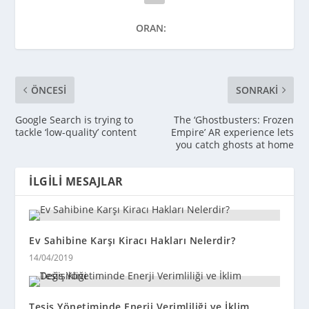
ORAN:
ÖNCESI
SONRAKI
Google Search is trying to
The ‘Ghostbusters: Frozen
tackle ‘low-quality’ content
Empire’ AR experience lets
you catch ghosts at home
İLGILI MESAJLAR
Ev Sahibine Karşı Kiracı Hakları Nelerdir?
14/04/2019
Tesis Yönetiminde Enerji Verimliliği ve İklim